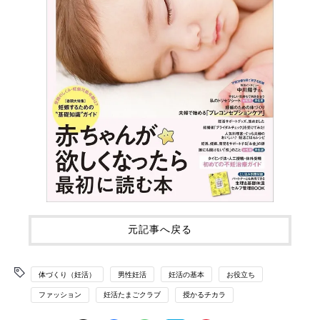
元記事へ戻る
体づくり（妊活）
男性妊活
妊活の基本
お役立ち
ファッション
妊活たまごクラブ
授かるチカラ