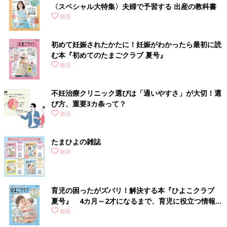
〈スペシャル大特集〉夫婦で予習する 出産の教科書
妊活
初めて妊娠されたかたに！妊娠がわかったら最初に読
む本『初めてのたまごクラブ 夏号』
妊活
不妊治療クリニック選びは「通いやすさ」が大切！選
び方、重要3カ条って？
妊活
たまひよの雑誌
妊活
育児の困ったがズバリ！解決する本『ひよこクラブ
夏号』 4カ月～2才になるまで、育児に役立つ情報が
いっぱい！
妊活