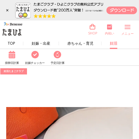
×
内祝い
SHOP
メニュー
TOP
妊娠・出産
赤ちゃん・育児
妊活
排卵日計算
妊娠チェッカー
予定日計算
妊活たまごクラブ