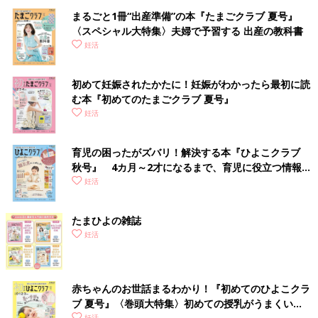
まるごと1冊“出産準備”の本『たまごクラブ 夏号』
〈スペシャル大特集〉夫婦で予習する 出産の教科書
妊活
初めて妊娠されたかたに！妊娠がわかったら最初に読
む本『初めてのたまごクラブ 夏号』
妊活
育児の困ったがズバリ！解決する本『ひよこクラブ
秋号』 4カ月～2才になるまで、育児に役立つ情報が
いっぱい！
妊活
たまひよの雑誌
妊活
赤ちゃんのお世話まるわかり！『初めてのひよこクラ
ブ 夏号』〈巻頭大特集〉初めての授乳がうまくい
妊活