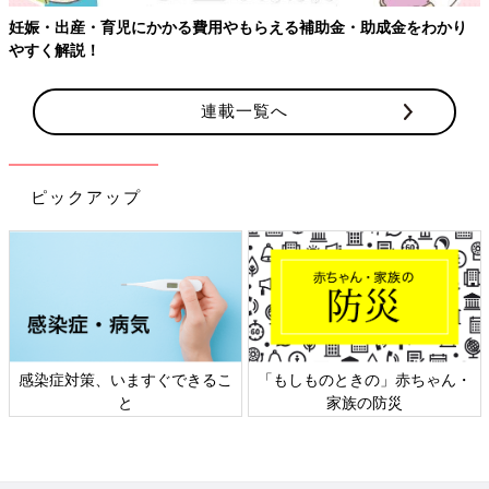
る費用やもらえる補助金・助成金をわかり
連載一覧へ
ピックアップ
すぐできるこ
「もしものときの」赤ちゃん・
日本外来小児科学会
家族の防災
ト検討会