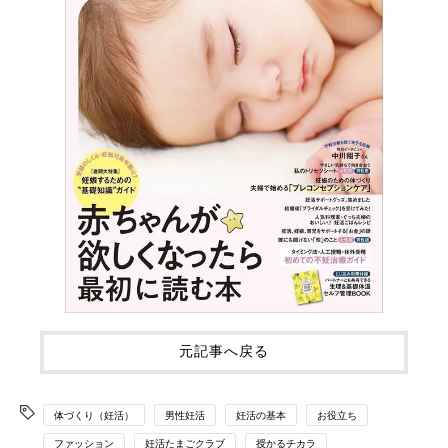
元記事へ戻る
体づくり（妊活）
男性妊活
妊活の基本
お役立ち
ファッション
妊活たまごクラブ
授かるチカラ