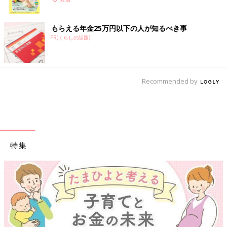
く！ おっぱい・ミルクの基本と夏のトラブル 解決テ
ク
もらえる年金25万円以下の人が知るべき事
PR(くらしの話題)
Recommended by
特集
【ワクチン接種できるも