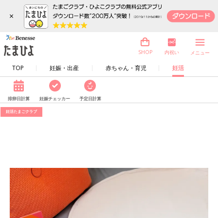
×
内祝い
SHOP
メニュー
TOP
妊娠・出産
赤ちゃん・育児
妊活
排卵日計算
妊娠チェッカー
予定日計算
妊活たまごクラブ