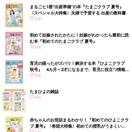
まるごと1冊“出産準備”の本『たまごクラブ 夏号』
〈スペシャル大特集〉夫婦で予習する 出産の教科書
妊活
初めて妊娠されたかたに！妊娠がわかったら最初に読
む本『初めてのたまごクラブ 夏号』
妊活
育児の困ったがズバリ！解決する本『ひよこクラブ
秋号』 4カ月～2才になるまで、育児に役立つ情報が
いっぱい！
妊活
たまひよの雑誌
妊活
赤ちゃんのお世話まるわかり！『初めてのひよこクラ
ブ 夏号』〈巻頭大特集〉初めての授乳がうまくい
妊活