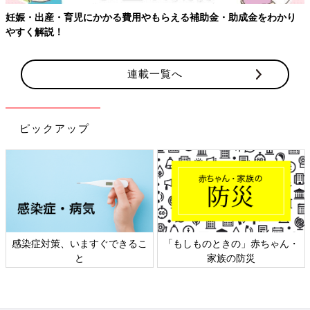
【ワクチン接種できるものも】妊婦の感染症対策、知っておいて！
連載一覧へ
ピックアップ
ゃん・
日本外来小児科学会リーフレッ
六星占術 細木かおりさん
ト検討会
相談