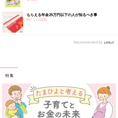
く！ おっぱい・ミルクの基本と夏のトラブル 解決テ
ク
もらえる年金25万円以下の人が知るべき事
PR(くらしの話題)
Recommended by
特集