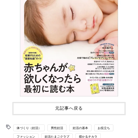
元記事へ戻る
体づくり（妊活）
男性妊活
妊活の基本
お役立ち
ファッション
妊活たまごクラブ
授かるチカラ