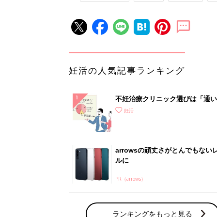
妊活の人気記事ランキング
不妊治療クリニック選びは「通い
さ」が大切！選び方、重要3カ条
妊活
て？
arrowsの頑丈さがとんでもない
ルに
PR（arrows）
ランキングをもっと見る