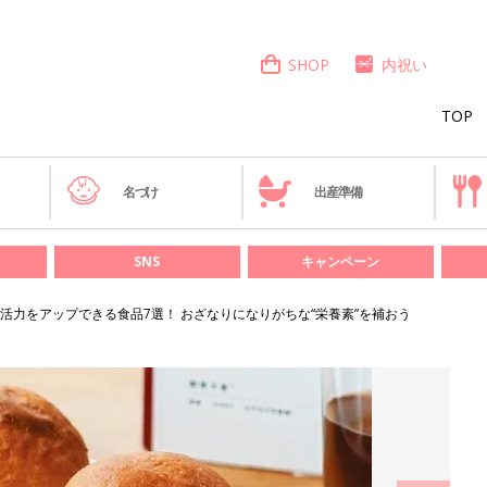
SHOP
内祝い
TOP
き
名づけ
出産準備
SNS
キャンペーン
活力をアップできる食品7選！ おざなりになりがちな“栄養素”を補おう