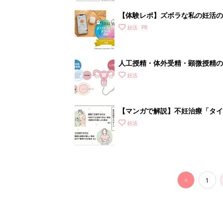
【体験レポ】ズボラな私の妊活の
妊活
人工授精・体外受精・顕微授精の
妊活
【マンガで解説】不妊治療「タイ
診ガイドSTEP3
妊活
<
1