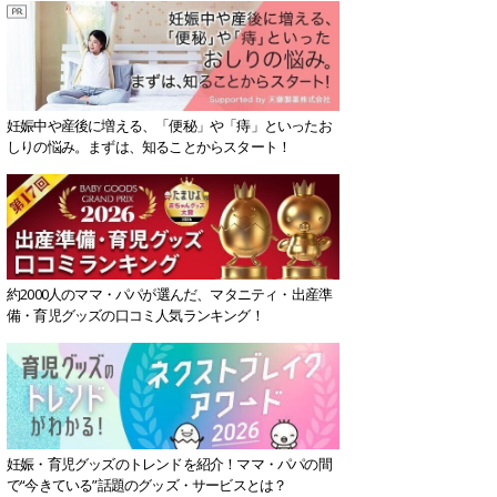
妊娠中や産後に増える、「便秘」や「痔」といったお
しりの悩み。まずは、知ることからスタート！
約2000人のママ・パパが選んだ、マタニティ・出産準
備・育児グッズの口コミ人気ランキング！
妊娠・育児グッズのトレンドを紹介！ママ・パパの間
で“今きている”話題のグッズ・サービスとは？