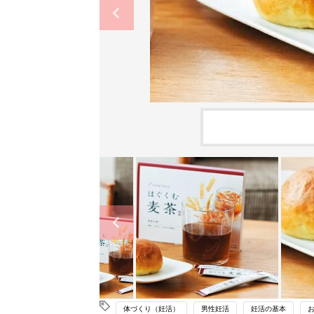
体づくり（妊活）
男性妊活
妊活の基本