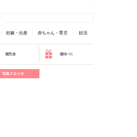
妊娠・出産
赤ちゃん・育児
妊活
離乳食
優待パス
写真スタジオ