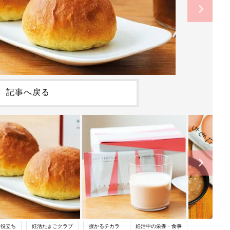
記事へ戻る
お役立ち
妊活たまごクラブ
授かるチカラ
妊活中の栄養・食事