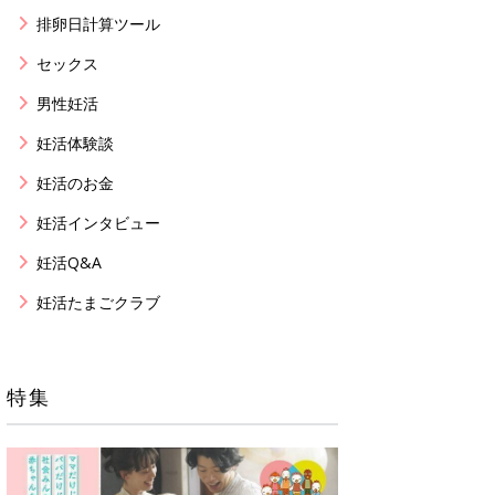
排卵日計算ツール
セックス
男性妊活
妊活体験談
妊活のお金
妊活インタビュー
妊活Q&A
妊活たまごクラブ
特集