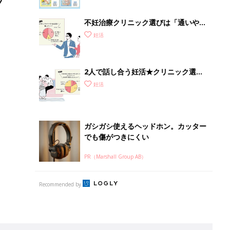
不妊治療クリニック選びは「通いやす
さ」が大切！選び方、重要3カ条っ
妊活
て？
2人で話し合う妊活★クリニック選び
の「心の準備」って？不妊治療スター
妊活
トの基礎知識も
ガシガシ使えるヘッドホン。カッター
でも傷がつきにくい
PR（Marshall Group AB）
Recommended by