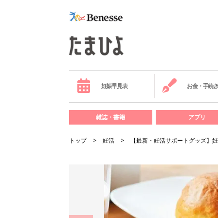
妊娠早見表
お金・手続
雑誌・書籍
アプリ
トップ
妊活
【最新・妊活サポートグッズ】妊