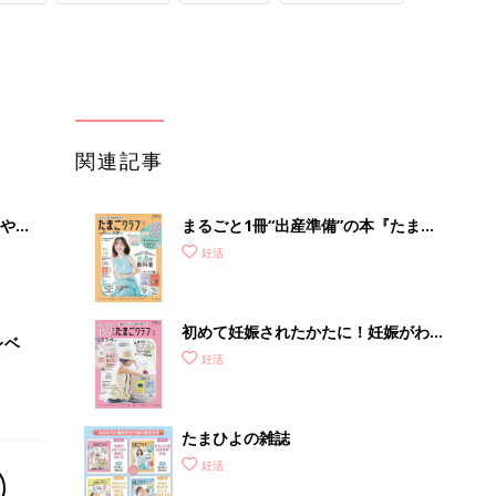
関連記事
やす
まるごと1冊“出産準備”の本『たまご
っ
クラブ 夏号』〈スペシャル大特集〉
妊活
夫婦で予習する 出産の教科書
初めて妊娠されたかたに！妊娠がわか
レベ
ったら最初に読む本『初めてのたまご
妊活
クラブ 夏号』
たまひよの雑誌
妊活