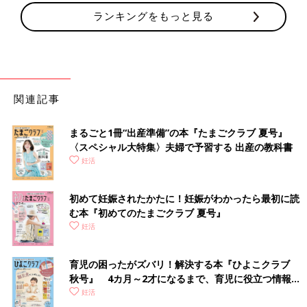
ランキングをもっと見る
関連記事
まるごと1冊“出産準備”の本『たまごクラブ 夏号』
〈スペシャル大特集〉夫婦で予習する 出産の教科書
妊活
初めて妊娠されたかたに！妊娠がわかったら最初に読
む本『初めてのたまごクラブ 夏号』
妊活
育児の困ったがズバリ！解決する本『ひよこクラブ
秋号』 4カ月～2才になるまで、育児に役立つ情報が
いっぱい！
妊活