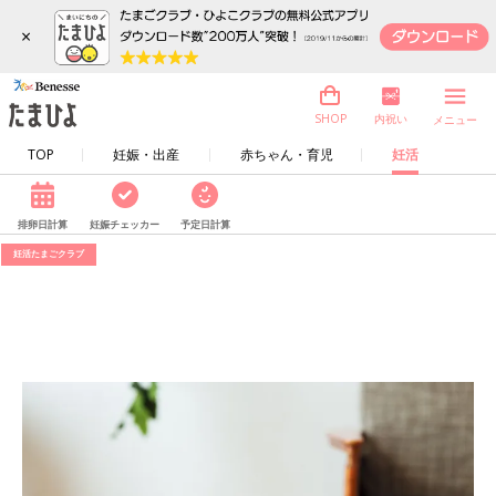
×
内祝い
SHOP
メニュー
TOP
妊娠・出産
赤ちゃん・育児
妊活
排卵日計算
妊娠チェッカー
予定日計算
妊活たまごクラブ