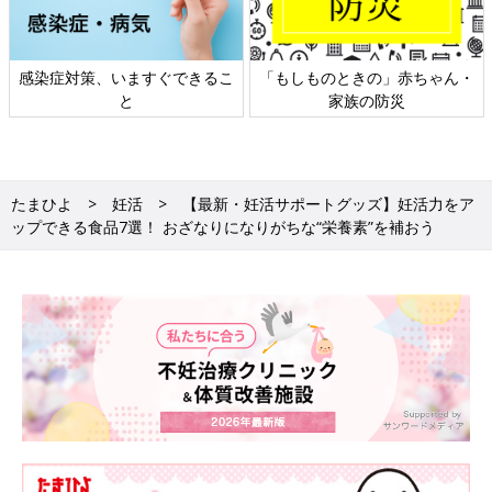
できるこ
「もしものときの」赤ちゃん・
日本外来小児科学会リ
家族の防災
ト検討会
たまひよ
妊活
【最新・妊活サポートグッズ】妊活力をア
ップできる食品7選！ おざなりになりがちな“栄養素”を補おう