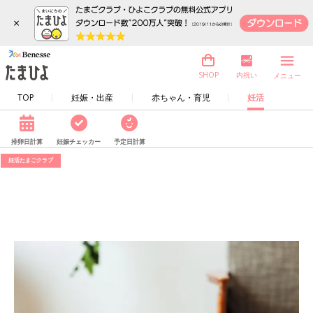
×
内祝い
SHOP
メニュー
TOP
妊娠・出産
赤ちゃん・育児
妊活
排卵日計算
妊娠チェッカー
予定日計算
妊活たまごクラブ