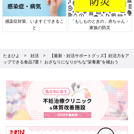
」赤ちゃん・
日本外来小児科学会リーフレッ
六星占術 細木かおり
災
ト検討会
相談
たまひよ
妊活
【最新・妊活サポートグッズ】妊活力をア
ップできる食品7選！ おざなりになりがちな“栄養素”を補おう