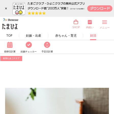
×
内祝い
SHOP
メニュー
TOP
妊娠・出産
赤ちゃん・育児
妊活
排卵日計算
妊娠チェッカー
予定日計算
妊活たまごクラブ