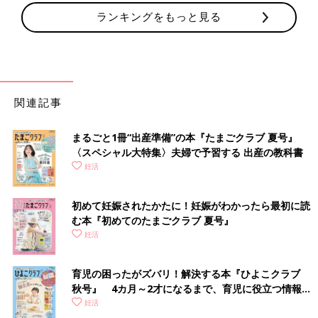
ランキングをもっと見る
関連記事
まるごと1冊“出産準備”の本『たまごクラブ 夏号』
〈スペシャル大特集〉夫婦で予習する 出産の教科書
妊活
初めて妊娠されたかたに！妊娠がわかったら最初に読
む本『初めてのたまごクラブ 夏号』
妊活
育児の困ったがズバリ！解決する本『ひよこクラブ
秋号』 4カ月～2才になるまで、育児に役立つ情報が
いっぱい！
妊活