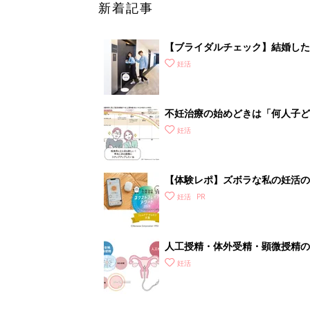
新着記事
【ブライダルチェック】結婚した
タートしよう
妊活
不妊治療の始めどきは「何人子ど
妊活
【体験レポ】ズボラな私の妊活の
妊活
人工授精・体外受精・顕微授精の
妊活