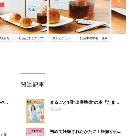
お役立ち
妊活たまごクラブ
授かるチカラ
妊活中の栄養・食事
関連記事
やす
まるごと1冊“出産準備”の本『たまご
っ
クラブ 夏号』〈スペシャル大特集〉
妊活
夫婦で予習する 出産の教科書
初めて妊娠されたかたに！妊娠がわか
」8