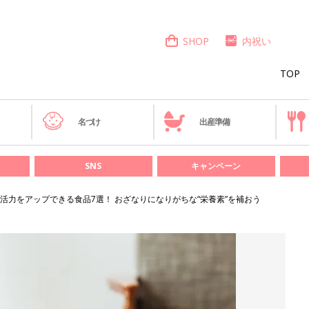
SHOP
内祝い
TOP
き
名づけ
出産準備
SNS
キャンペーン
活力をアップできる食品7選！ おざなりになりがちな“栄養素”を補おう