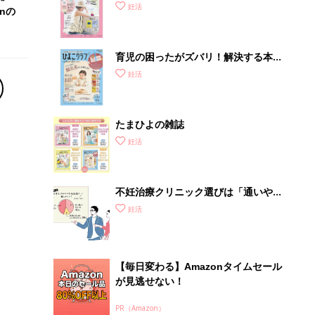
ったら最初に読む本『初めてのたまご
妊活
nの
クラブ 夏号』
育児の困ったがズバリ！解決する本
『ひよこクラブ 秋号』 4カ月～2才
妊活
になるまで、育児に役立つ情報がいっ
ぱい！
たまひよの雑誌
妊活
不妊治療クリニック選びは「通いやす
さ」が大切！選び方、重要3カ条っ
妊活
て？
【毎日変わる】Amazonタイムセール
が見逃せない！
PR（Amazon）