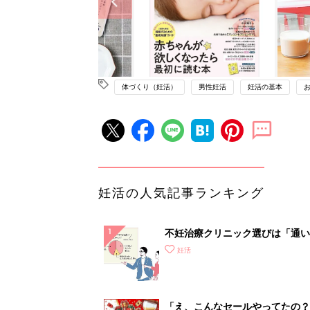
体づくり（妊活）
男性妊活
妊活の基本
妊活の人気記事ランキング
不妊治療クリニック選びは「通い
さ」が大切！選び方、重要3カ条
妊活
て？
「え、こんなセールやってたの？