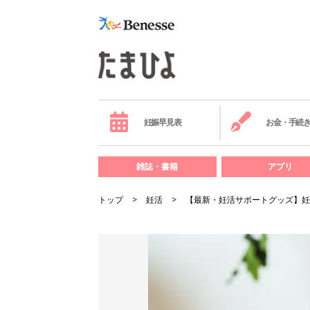
妊娠早見表
お金・手続
雑誌・書籍
アプリ
トップ
妊活
【最新・妊活サポートグッズ】妊