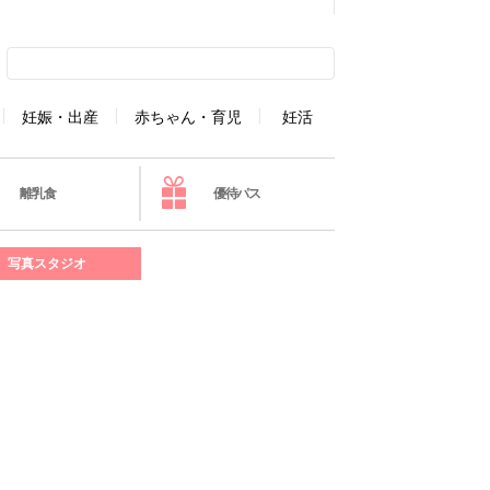
妊娠・出産
赤ちゃん・育児
妊活
離乳食
優待パス
写真スタジオ