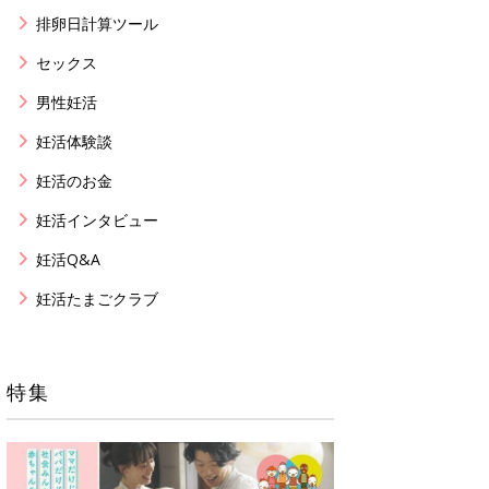
排卵日計算ツール
セックス
男性妊活
妊活体験談
妊活のお金
妊活インタビュー
妊活Q&A
妊活たまごクラブ
特集