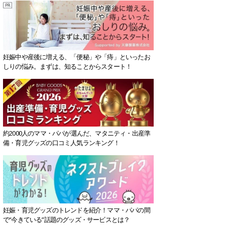
妊娠中や産後に増える、「便秘」や「痔」といったお
しりの悩み。まずは、知ることからスタート！
約2000人のママ・パパが選んだ、マタニティ・出産準
備・育児グッズの口コミ人気ランキング！
妊娠・育児グッズのトレンドを紹介！ママ・パパの間
で“今きている”話題のグッズ・サービスとは？