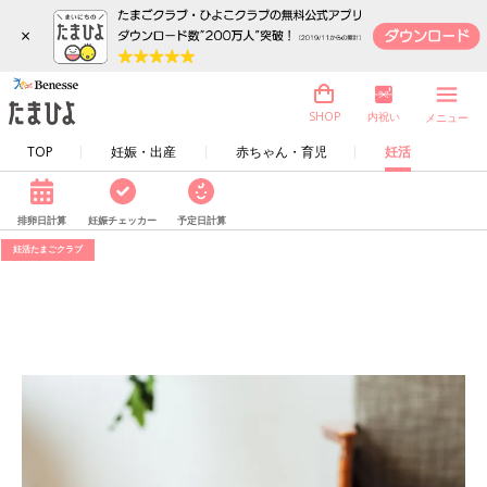
×
内祝い
SHOP
メニュー
TOP
妊娠・出産
赤ちゃん・育児
妊活
排卵日計算
妊娠チェッカー
予定日計算
妊活たまごクラブ