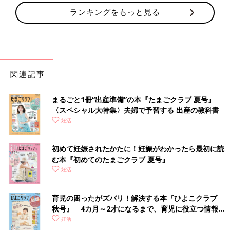
ランキングをもっと見る
関連記事
まるごと1冊“出産準備”の本『たまごクラブ 夏号』
〈スペシャル大特集〉夫婦で予習する 出産の教科書
妊活
初めて妊娠されたかたに！妊娠がわかったら最初に読
む本『初めてのたまごクラブ 夏号』
妊活
育児の困ったがズバリ！解決する本『ひよこクラブ
秋号』 4カ月～2才になるまで、育児に役立つ情報が
いっぱい！
妊活