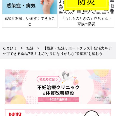
」赤ちゃん・
日本外来小児科学会リーフレッ
六星占術 細木かおり
災
ト検討会
相談
たまひよ
妊活
【最新・妊活サポートグッズ】妊活力をア
ップできる食品7選！ おざなりになりがちな“栄養素”を補おう