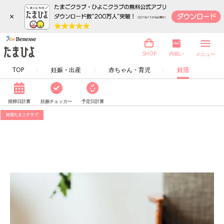
×
内祝い
SHOP
メニュー
TOP
妊娠・出産
赤ちゃん・育児
妊活
排卵日計算
妊娠チェッカー
予定日計算
妊活たまごクラブ