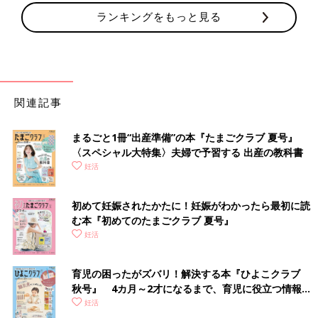
ランキングをもっと見る
関連記事
まるごと1冊“出産準備”の本『たまごクラブ 夏号』
〈スペシャル大特集〉夫婦で予習する 出産の教科書
妊活
初めて妊娠されたかたに！妊娠がわかったら最初に読
む本『初めてのたまごクラブ 夏号』
妊活
育児の困ったがズバリ！解決する本『ひよこクラブ
秋号』 4カ月～2才になるまで、育児に役立つ情報が
いっぱい！
妊活