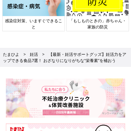
きの」赤ちゃん・
日本外来小児科学会リーフレッ
六星占術 細木か
の防災
ト検討会
相
たまひよ
妊活
【最新・妊活サポートグッズ】妊活力をア
ップできる食品7選！ おざなりになりがちな“栄養素”を補おう