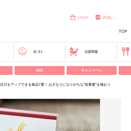
SHOP
内祝い
TOP
き
名づけ
出産準備
SNS
キャンペーン
活力をアップできる食品7選！ おざなりになりがちな“栄養素”を補おう