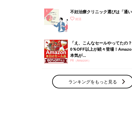
不妊治療クリニック選びは「通い
さ」が大切！選び方、重要3カ条
妊活
て？
「え、こんなセールやってたの？
0％OFF以上が続々登場！Amazo
本気が...
PR（Amazon）
ランキングをもっと見る