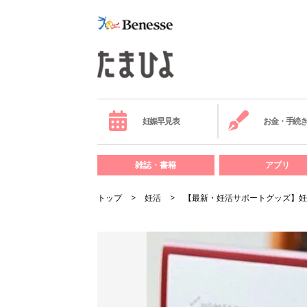
妊娠早見表
お金・手続
雑誌・書籍
アプリ
トップ
妊活
【最新・妊活サポートグッズ】妊