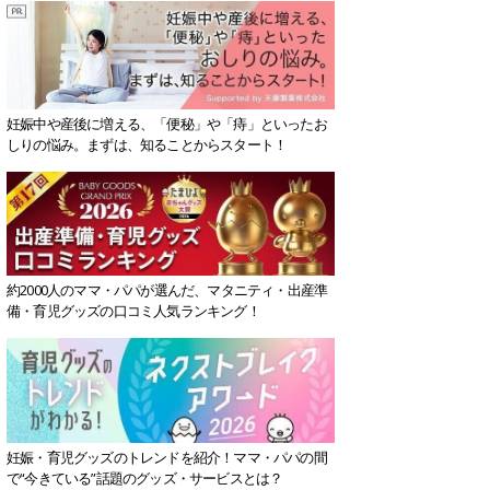
妊娠中や産後に増える、「便秘」や「痔」といったお
しりの悩み。まずは、知ることからスタート！
約2000人のママ・パパが選んだ、マタニティ・出産準
備・育児グッズの口コミ人気ランキング！
妊娠・育児グッズのトレンドを紹介！ママ・パパの間
で“今きている”話題のグッズ・サービスとは？