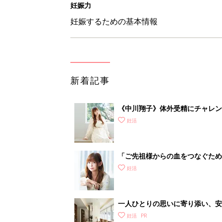
妊娠力
妊娠するための基本情報
新着記事
《中川翔子》体外受精にチャレン
した！」
妊活
「ご先祖様からの血をつなぐため
から2年後に不妊治療をスタート
妊活
一人ひとりの思いに寄り添い、
ック】
妊活