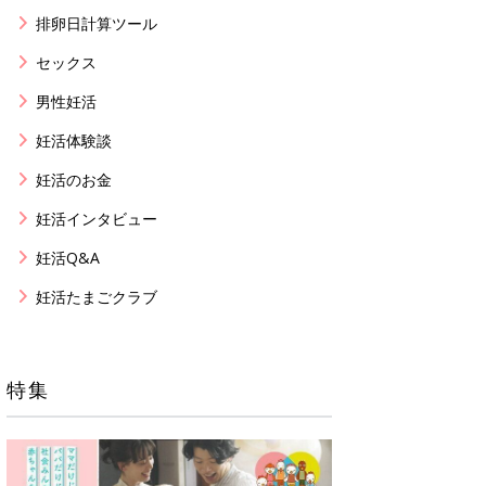
排卵日計算ツール
セックス
男性妊活
妊活体験談
妊活のお金
妊活インタビュー
妊活Q&A
妊活たまごクラブ
特集