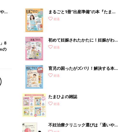
やす
まるごと1冊“出産準備”の本『たまご
っ
クラブ 夏号』〈スペシャル大特集〉
妊活
夫婦で予習する 出産の教科書
初めて妊娠されたかたに！妊娠がわか
」8
ったら最初に読む本『初めてのたまご
妊活
nの
クラブ 夏号』
育児の困ったがズバリ！解決する本
『ひよこクラブ 秋号』 4カ月～2才
妊活
になるまで、育児に役立つ情報がいっ
ぱい！
たまひよの雑誌
妊活
不妊治療クリニック選びは「通いやす
さ」が大切！選び方、重要3カ条っ
妊活