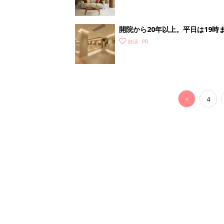
開院から20年以上。平日は19
レディースクリニック
妊活
<
4