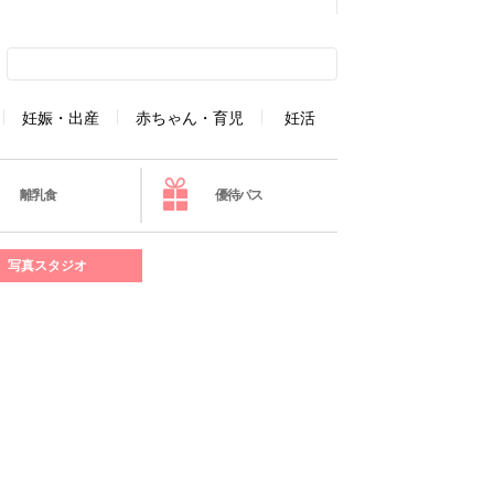
妊娠・出産
赤ちゃん・育児
妊活
離乳食
優待パス
写真スタジオ