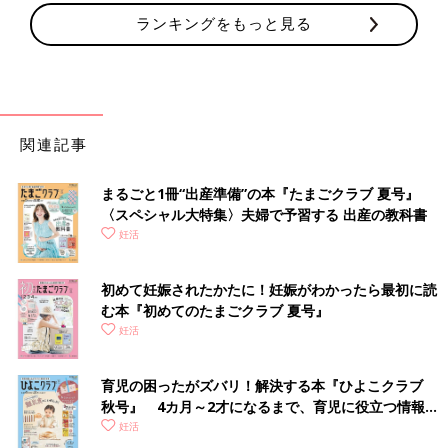
ランキングをもっと見る
関連記事
まるごと1冊“出産準備”の本『たまごクラブ 夏号』
〈スペシャル大特集〉夫婦で予習する 出産の教科書
妊活
初めて妊娠されたかたに！妊娠がわかったら最初に読
む本『初めてのたまごクラブ 夏号』
妊活
育児の困ったがズバリ！解決する本『ひよこクラブ
秋号』 4カ月～2才になるまで、育児に役立つ情報が
いっぱい！
妊活