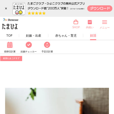
×
内祝い
SHOP
メニュー
TOP
妊娠・出産
赤ちゃん・育児
妊活
排卵日計算
妊娠チェッカー
予定日計算
妊活たまごクラブ