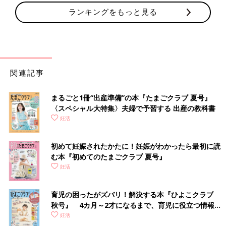
ランキングをもっと見る
関連記事
まるごと1冊“出産準備”の本『たまごクラブ 夏号』
〈スペシャル大特集〉夫婦で予習する 出産の教科書
妊活
初めて妊娠されたかたに！妊娠がわかったら最初に読
む本『初めてのたまごクラブ 夏号』
妊活
育児の困ったがズバリ！解決する本『ひよこクラブ
秋号』 4カ月～2才になるまで、育児に役立つ情報が
いっぱい！
妊活