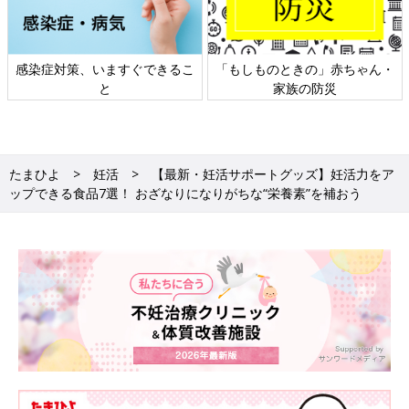
ちゃん・
日本外来小児科学会リーフレッ
六星占術 細木かおりさ
ト検討会
相談
たまひよ
妊活
【最新・妊活サポートグッズ】妊活力をア
ップできる食品7選！ おざなりになりがちな“栄養素”を補おう