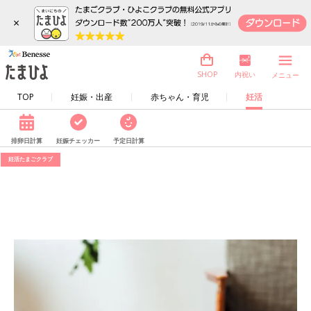
×
内祝い
SHOP
メニュー
TOP
妊娠・出産
赤ちゃん・育児
妊活
排卵日計算
妊娠チェッカー
予定日計算
妊活たまごクラブ