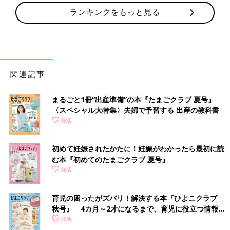
ランキングをもっと見る
関連記事
まるごと1冊“出産準備”の本『たまごクラブ 夏号』
〈スペシャル大特集〉夫婦で予習する 出産の教科書
妊活
初めて妊娠されたかたに！妊娠がわかったら最初に読
む本『初めてのたまごクラブ 夏号』
妊活
育児の困ったがズバリ！解決する本『ひよこクラブ
秋号』 4カ月～2才になるまで、育児に役立つ情報が
いっぱい！
妊活