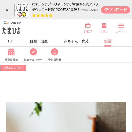
×
内祝い
SHOP
メニュー
TOP
妊娠・出産
赤ちゃん・育児
妊活
排卵日計算
妊娠チェッカー
予定日計算
妊活たまごクラブ