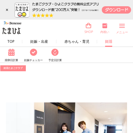
×
内祝い
SHOP
メニュー
TOP
妊娠・出産
赤ちゃん・育児
妊活
排卵日計算
妊娠チェッカー
予定日計算
妊活たまごクラブ