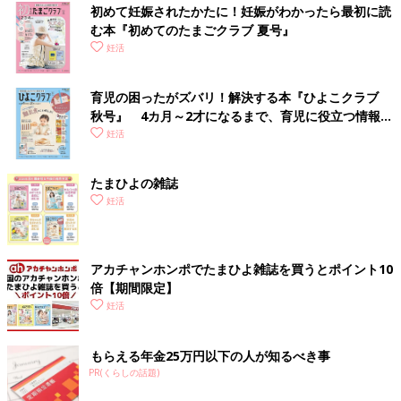
初めて妊娠されたかたに！妊娠がわかったら最初に読
む本『初めてのたまごクラブ 夏号』
妊活
育児の困ったがズバリ！解決する本『ひよこクラブ
秋号』 4カ月～2才になるまで、育児に役立つ情報が
いっぱい！
妊活
たまひよの雑誌
妊活
アカチャンホンポでたまひよ雑誌を買うとポイント10
倍【期間限定】
妊活
もらえる年金25万円以下の人が知るべき事
PR(くらしの話題)