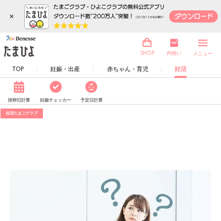
×
内祝い
SHOP
メニュー
TOP
妊娠・出産
赤ちゃん・育児
妊活
排卵日計算
妊娠チェッカー
予定日計算
妊活たまごクラブ