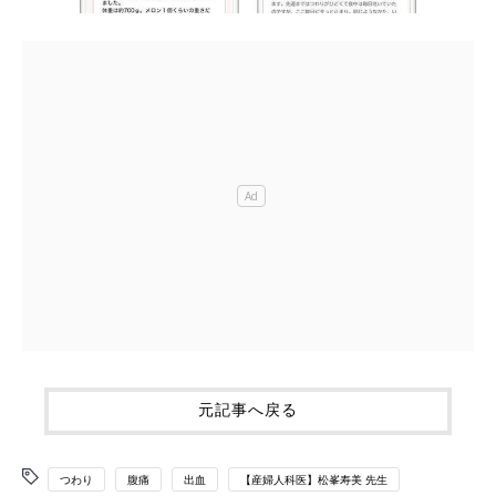
元記事へ戻る
つわり
腹痛
出血
【産婦人科医】松峯寿美 先生