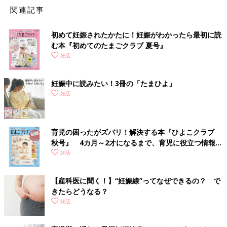
関連記事
初めて妊娠されたかたに！妊娠がわかったら最初に読
む本『初めてのたまごクラブ 夏号』
妊活
妊娠中に読みたい！3冊の「たまひよ」
妊活
育児の困ったがズバリ！解決する本『ひよこクラブ
秋号』 4カ月～2才になるまで、育児に役立つ情報が
いっぱい！
妊活
【産科医に聞く！】“妊娠線”ってなぜできるの？ で
きたらどうなる？
妊活