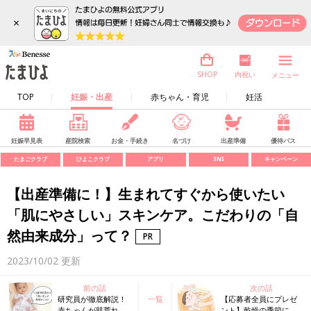
×
内祝い
SHOP
メニュー
TOP
妊娠・出産
赤ちゃん・育児
妊活
妊娠早見表
産院検索
お金・手続き
名づけ
出産準備
優待パス
たまごクラブ
ひよこクラブ
アプリ
SNS
キャンペーン
【出産準備に！】生まれてすぐから使いたい
「肌にやさしい」スキンケア。こだわりの「自
然由来成分」って？
2023/10/02
更新
前の話
次の話
研究員が徹底解説！
一覧
【応募者全員にプレゼ
赤ちゃんが肌荒れを
ント】乾燥の季節にや