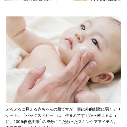
くり返すときは“洗い
ってくる肌あれ問題。
方”とアイテムを再チ
試してほしいアイテム
ェック！
はこれ！＜PR＞
ぷるぷるに見える赤ちゃんの肌ですが、実は外的刺激に弱くデリ
ケート。「パックスベビー」は、生まれてすぐから使えるよう
＊1
に、100%自然由来
の成分にこだわったスキンケアアイテム。