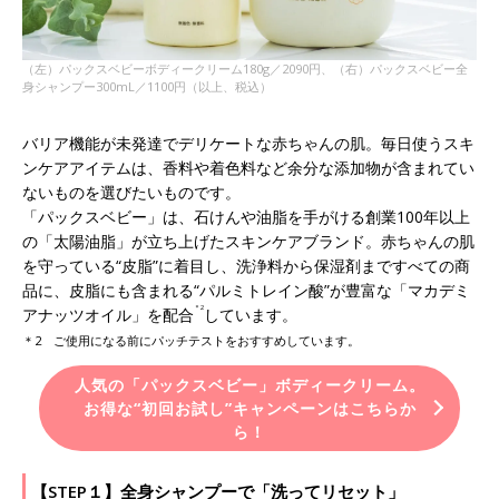
（左）パックスベビーボディークリーム180g／2090円、（右）パックスベビー全
身シャンプー300mL／1100円（以上、税込）
バリア機能が未発達でデリケートな赤ちゃんの肌。毎日使うスキ
ンケアアイテムは、香料や着色料など余分な添加物が含まれてい
ないものを選びたいものです。
「パックスベビー」は、石けんや油脂を手がける創業100年以上
の「太陽油脂」が立ち上げたスキンケアブランド。赤ちゃんの肌
を守っている“皮脂”に着目し、洗浄料から保湿剤まですべての商
品に、皮脂にも含まれる“パルミトレイン酸”が豊富な「マカデミ
＊2
アナッツオイル」を配合
しています。
＊2 ご使用になる前にパッチテストをおすすめしています。
人気の「パックスベビー」ボディークリーム。
お得な“初回お試し”キャンペーンはこちらか
ら！
【STEP１】全身シャンプーで「洗ってリセット」