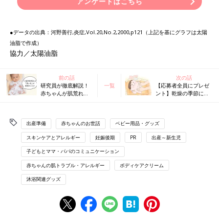
アンケートはこちら
●データの出典：河野善行,炎症,Vol.20,No.2,2000,p121（上記を基にグラフは太陽
油脂で作成）
協力／太陽油脂
前の話
次の話
研究員が徹底解説！
一覧
【応募者全員にプレゼ
赤ちゃんが肌荒れを
ント】乾燥の季節にや
くり返すときは“洗い
ってくる肌あれ問題。
方”とアイテムを再チ
試してほしいアイテム
ェック！
はこれ！＜PR＞
出産準備
赤ちゃんのお世話
ベビー用品・グッズ
スキンケアとアレルギー
妊娠後期
PR
出産～新生児
子どもとママ・パパのコミュニケーション
赤ちゃんの肌トラブル・アレルギー
ボディケアクリーム
沐浴関連グッズ