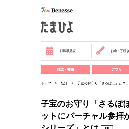
妊娠早見表
お金・手続
雑誌・書籍
アプリ
トップ
妊活
子宝のお守り「さるぼぼ」とコラ
子宝のお守り「さるぼ
ットにバーチャル参拝
シリーズ」とは