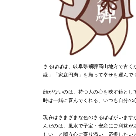
さるぼぼは、岐阜県飛騨高山地方で古く
縁」「家庭円満」を願って幸せを運んで
顔がないのは、持つ⼈の⼼を映す鏡とし
時は⼀緒に喜んでくれる、いつも⾃分の
現在はさまざまな色のさるぼぼがいます
んだのは、風水で子宝・安産にご利益が
しい」と願う心に寄り添い、応援したい