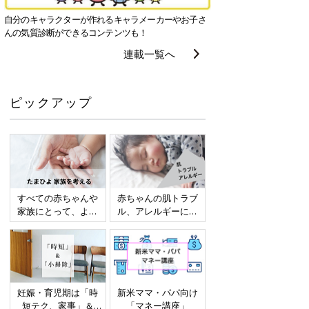
自分のキャラクターが作れるキャラメーカーやお子さ
んの気質診断ができるコンテンツも！
連載一覧へ
ピックアップ
すべての赤ちゃんや
赤ちゃんの肌トラブ
家族にとって、より
ル、アレルギーにつ
よい社会・環境とな
いて
ることをめざしてさ
まざまな課題を取材
し、発信していきま
す
妊娠・育児期は「時
新米ママ・パパ向け
短テク、家事」＆
「マネー講座」