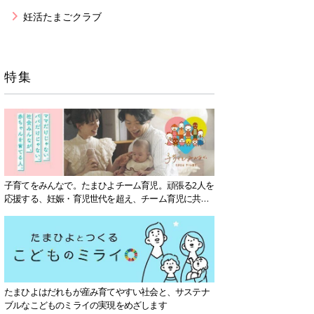
妊活たまごクラブ
特集
子育てをみんなで。たまひよチーム育児。頑張る2人を
応援する、妊娠・育児世代を超え、チーム育児に共感
する社会を目指していきます。
たまひよはだれもが産み育てやすい社会と、サステナ
ブルなこどものミライの実現をめざします