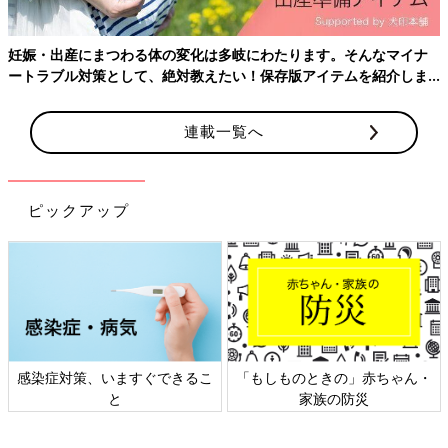
【A.6】
2人目不妊の治療の場合、病院やクリニックにもよります
が、他の患者さんに配慮をし、子連れでの受診をお断りしている
ところもあります。反対に託児室を用意している病院もあります
妊娠・出産にまつわる体の変化は多岐にわたります。そんなマイナ
ので、事前に確認をしましょう。
ートラブル対策として、絶対教えたい！保存版アイテムを紹介しま
す。
【Q.7】タイミング法のみでも受診できますか？
連載一覧へ
【A.7】
ほとんどの婦人科や不妊治療クリニックでは、タイミン
グ法だけでの受診も可能です。しかし、例えば、高度生殖補助医
療専門施設の場合は、体外受精をメインの治療としているので、
病院の診療内容を事前に確認してください。
ピックアップ
【Q.8】他院からの転院で、胚の受け入れはできますか？
【A.8】
病院によって、他院からの凍結胚を受け入れしていると
ころと、受け入れをしていないところがあります。また、受け入
れ可能な病院によっても、移送に関する条件や手続きなどが異な
るので、事前に相談しましょう。
2022年4月スタート！“不妊治療の保険
感染症対策、いますぐできるこ
「もしものときの」赤ちゃん・
と
家族の防災
適用”、初心者にもよくわかる専門家解
説
2022年4月から不妊治療の保険適用がスター
ト。 これまでとは何がどう変わったのか？ ど