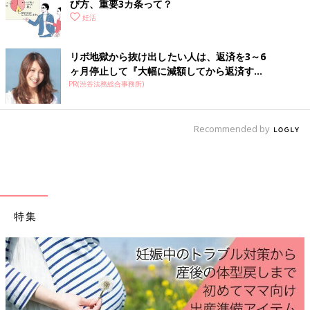
び方、重要3カ条って？
【Q.3】生理何日目、もしくは終了何日目に受診すればよいです
妊活
か？
【A.3】
初診は、生理周期の何日目でも大丈夫ですが、生理中に
診察するとスムーズにできる検査もあります。生理2～3日目であ
リボ地獄から抜け出したい人は、返済を3～6
れば、基礎的な血液検査もその日に一緒に行うこともできます。
ヶ月停止して『大幅に減額してから返済す...
PR(渋谷法務総合事務所)
【Q.4】夫婦で受診したほうがいいですか？
【A.4】
できるだけ夫婦で受診することが望ましいです。どうし
Recommended by
ても都合がつかなければ、女性だけでも大丈夫です。ただし保険
適用で治療を行う場合は、事前に必ず夫婦一緒に受診し、診療内
容について十分な説明を受け、さらに感染症などの検査を受ける
必要があります。
【Q.5】入籍していないと、治療できませんか？
特集
【A.5】
婚姻関係がある夫婦が原則ですが、未入籍の場合でも、
事実婚であれば治療を行うことができます。2人での来院と、病
院によっては意思確認書類の提出や、「戸籍謄本」「住民票」で
同居の有無を確認する場合もあります。
【Q.6】子どもを連れていってもかまいませんか？