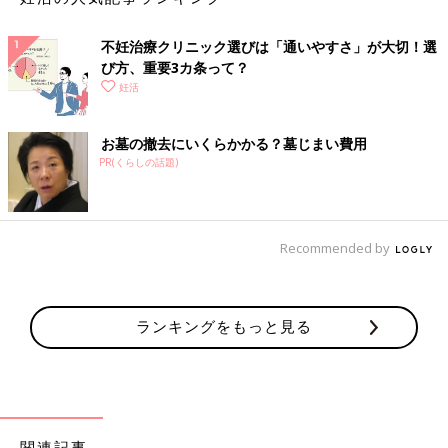
へ行ったらいいのか、悩みますね。 クリニック
の選び方と心得として知っておくべきことを、
不妊治療クリニック選びは「通いやすさ」が大切！選
妊活コーチの松本亜樹子さんに最新情報ととも
にアドバイスしてもらいました。 今回は「不妊
び方、重要3カ条って？
また、不妊治療は「出口のないトンネル」と表現されることもあ
治療クリニック選び“情報集め方”のポイント」
妊活
るように、治療をしても100％授かれるわけではありません。治
についてご紹介します。
療を開始するにあたって、パートナーと「いつまで」「どこま
で」「いくらまで」を話し合い、お互いの価値観をすり合わせる
お墓の撤去にいくらかかる？墓じまい費用
ことが大切です。
PR(くらしの話題)
クリニックには体の相談だけでなく、心の相談もするつもりで、
1人で悩むのではなく、まずは受診してみることをおすすめしま
Recommended by
す。
私たちに合う 不妊治療クリニック&体質改善施
ランキングをもっと見る
設〈PR〉
不妊治療のスタートは「カップルで話し
合う」ことから。何を話す？気持ちのバ
ランスは？【専門家監修】
不妊治療をスタートしよう！と思っても、どこ
関連記事