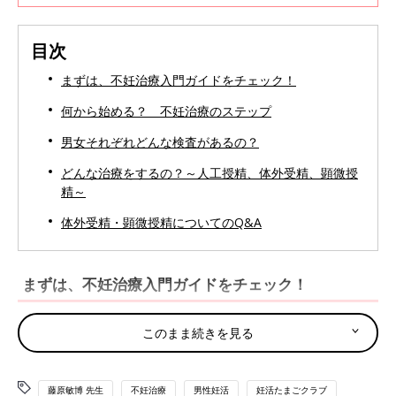
目次
まずは、不妊治療入門ガイドをチェック！
何から始める？ 不妊治療のステップ
男女それぞれどんな検査があるの？
どんな治療をするの？～人工授精、体外受精、顕微授
精～
体外受精・顕微授精についてのQ&A
まずは、不妊治療入門ガイドをチェック！
基本的な不妊治療の流れや検査内容、また男性の不妊治療につい
このまま続きを見る
て、藤原敏博先生にお聞きしました。
１人で悩まずに受診を。専門家にゆだねましょう
藤原敏博 先生
不妊治療
男性妊活
妊活たまごクラブ