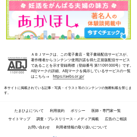
ます。今後の治療方針を決める上でも、まずは原因を知ることが
大切です。
男女ともに最初に行うのが各種検査です。問診や基本的な検査を
受け、不妊の原因を探ります。検査の結果にもよりますが、検査
と並行しながらタイミング法で自然妊娠を試すことも。身体的に
とくに問題がなくても、精神的・身体的ストレスで月経不順が起
こっているなど、複合的な要因が考えられます。以前は、女性側
ばかりがクローズアップされていましたが、現在、不妊の原因は
ＡＢＪマークは、この電子書店・電子書籍配信サービスが、
著作権者からコンテンツ使用許諾を得た正規版配信サービス
男女で半々と言われています。
であることを示す登録商標（登録番号 第11091000号）です。
ABJマークの詳細、ABJマークを掲示しているサービスの一覧
はこちら→
https://aebs.or.jp/
本サイトに掲載されている記事・写真・イラスト等のコンテンツの無断転載を禁じま
す。
たまひよについて
利用規約
ポリシー
医師・専門家一覧
サイトマップ
調査・プレスリリース・メディア掲載
広告のご相談
お問い合わせ
利用者情報の取り扱いについて
＊画像クリックで拡大