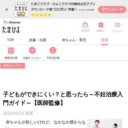
×
内祝い
SHOP
メニュー
TOP
妊娠・出産
赤ちゃん・育児
妊活
排卵日計算
妊娠チェッカー
予定日計算
妊活たまごクラブ
子どもができにくい？と思ったら～不妊治療入
門ガイド～【医師監修】
2023/03/20
更新
赤ちゃんが欲しいけれど、なかなか授からな