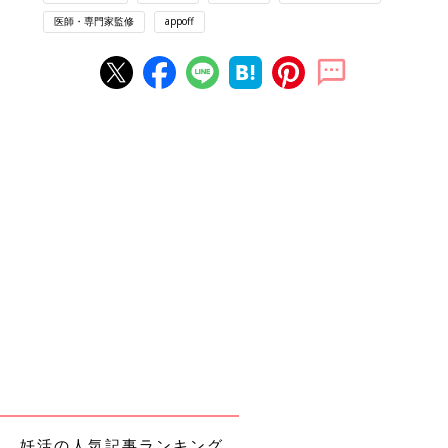
医師・専門家監修
appoff
どんな分野であっても、医療機関に行くのは精神的なハードルが
高いと思います。とくに不妊治療は、病気やケガと違い、どこか
が痛いなどの自覚症状がないので、なおさら行くきっかけを逃し
てしまいがちです。
しかし、不妊治療は時間との闘いです。女性の場合は、妊娠する
確率が年齢とともに下がっていきます。20代〜30代前半であれ
ば、治療が半年～1年遅れたとしても、それほど大差はありませ
んが、30代後半～4
0才
をすぎると、あと1年、せめて半年でも早
く不妊治療をスタートすれば、もう少しチャンスがあったのにと
いう場合も多いのです。
時間は元に戻せません。少しでも「もしかして」と思ったら、相
談だけでもいいので受診することをおすすめします。受診の結
果、問題がなければ安心材料になりますし、問題があれば治療を
受けることで、妊娠につなげていくことができます。
不妊治療クリニック、情報の集め方のポ
イントを専門家に聞く
不妊治療をスタートしよう！と思っても、どこ
妊活の人気記事ランキング