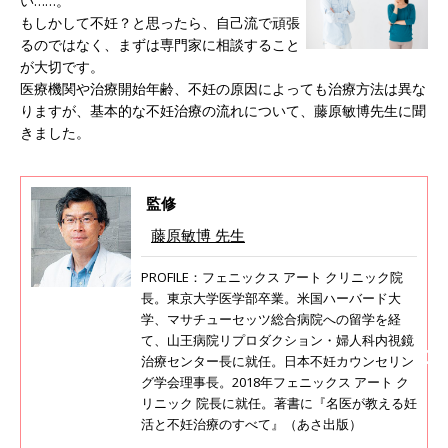
い……。
もしかして不妊？と思ったら、自己流で頑張
るのではなく、まずは専門家に相談すること
が大切です。
医療機関や治療開始年齢、不妊の原因によっても治療方法は異な
りますが、基本的な不妊治療の流れについて、藤原敏博先生に聞
きました。
監修
藤原敏博 先生
PROFILE：フェニックス アート クリニック院
長。東京大学医学部卒業。米国ハーバード大
学、マサチューセッツ総合病院への留学を経
て、山王病院リプロダクション・婦人科内視鏡
治療センター長に就任。日本不妊カウンセリン
グ学会理事長。2018年フェニックス アート ク
リニック 院長に就任。著書に『名医が教える妊
活と不妊治療のすべて』（あさ出版）