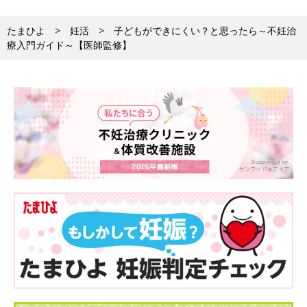
んな支援が受けられて、どんなことに注意すれ
ばいいのか？ 今から治療を始める初心者さんに
たまひよ
妊活
子どもができにくい？と思ったら～不妊治
もわかりやすく解説します。
受診時の持ち物
療入門ガイド～【医師監修】
基礎体温表は、排卵日を正確に予測するには適していませんが、
おおよその体の周期を見るのには有効です。アプリなどを利用し
て記録しておくとよいでしょう。初診時は、医師に少しでも多く
の情報を渡すことが、適切なアドバイスを受けることにつながり
ます。
■健康保険証
■基礎体温表
■紹介状（※手元にある場合）
■血液検査データ／１年以内（※手元にある場合）
なぜ？不妊の原因。1年以上授からない場合は、不妊症の
可能性も…？
妊娠を望みながらも、1年以上授からない場合は、不妊症の可能
性があります。不妊には、男女ともに何がしかの理由が考えられ