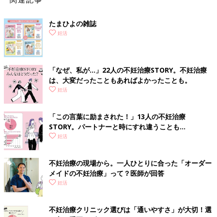
へ行ったらいいのか、悩みますね。 クリニック
の選び方と心得として知っておくべきことを、
妊活コーチの松本亜樹子さんに最新情報ととも
たまひよの雑誌
にアドバイスしてもらいました。 今回は“心の
妊活
誰かに聞きたかった！ 最初の受診前に知りたいQ&A
準備”編として、「カップルで話し合う」こと
についてご紹介します。
初めての受診は、知らないことだらけ。かといって不妊治療はデ
リケートな話なので、まわりの人にはなかなか聞きづらいもの。
「なぜ、私が…」22人の不妊治療STORY。不妊治療
そこで、気になる受診前のQ&Aについてまとめました。
は、大変だったこともあればよかったことも。
妊活
【Q.1】病院主催の説明会には初診前に参加すべき？
【A.1】
説明会では不妊治療の流れ、体外受精について、仕事と
の両立、受精卵（胚）の凍結など、いろいろな情報を得ることが
「この言葉に励まされた！」13人の不妊治療
STORY。パートナーと時にすれ違うことも…
できます。WEB説明会や動画配信など、気軽に参加できるもの
妊活
もありますので、参加してみるとよいでしょう。
【Q.2】診察は、どうやって予約をすればいいですか？
不妊治療の現場から。一人ひとりに合った「オーダー
【A.2】
初めて診察を受ける場合は、病院のホームページの予約
メイドの不妊治療」って？医師が回答
サイトなどを通じて予約をするのが一般的です。病院によって予
妊活
約方法も異なりますので、まずはサイトで確認をし、わからない
ことは問い合わせをしてみましょう。
不妊治療クリニック選びは「通いやすさ」が大切！選