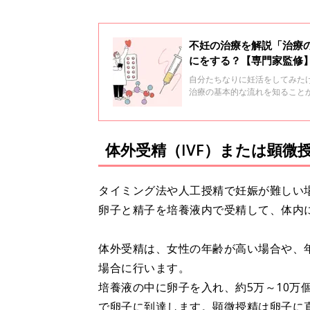
不妊の治療を解説「治療
にをする？【専門家監修
自分たちなりに妊活をしてみた
治療の基本的な流れを知ることか
いて、田口早桐先生にお聞きし
体外受精（IVF）または顕微授精
タイミング法や人工授精で妊娠が難しい
卵子と精子を培養液内で受精して、体内
体外受精は、女性の年齢が高い場合や、
場合に行います。
培養液の中に卵子を入れ、約5万～10万
で卵子に到達します。顕微授精は卵子に