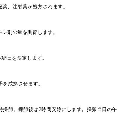
服薬、注射薬が処方されます。
モン剤の量を調節します。
採卵日を決定します。
子を成熟させます。
時採卵。採卵後は2時間安静にします。採卵当日の午