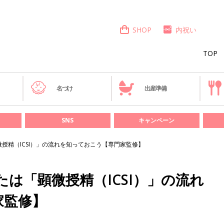
SHOP
内祝い
TOP
き
名づけ
出産準備
SNS
キャンペーン
微授精（ICSI）」の流れを知っておこう【専門家監修】
たは「顕微授精（ICSI）」の流れ
家監修】