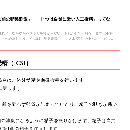
の前の卵巣刺激」・「じつは自然に近い人工授精」ってな
】
けれど、なかなか赤ちゃんを授からない。もしかして不妊？ まずは不妊
ら始めましょう。 今回は「卵巣刺激」、「人工授精（AIH/IUI）」につ
ました。
（ICSI）
場合は、体外受精や顕微授精を行います。
に戻します。
年齢を問わず卵管が詰まっていたり、精子の動きが悪い
個の濃度になるように精子を振りかけます。精子は自力
直接1個の精子を注入します。