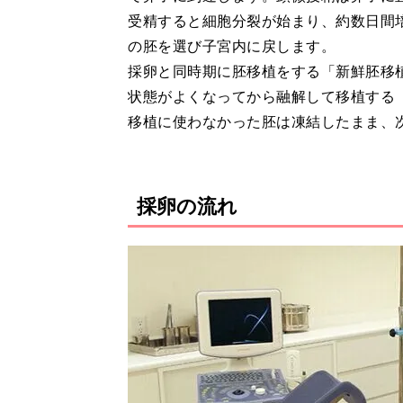
受精すると細胞分裂が始まり、約数日間
の胚を選び子宮内に戻します。
採卵と同時期に胚移植をする「新鮮胚移
状態がよくなってから融解して移植する
移植に使わなかった胚は凍結したまま、
採卵の流れ