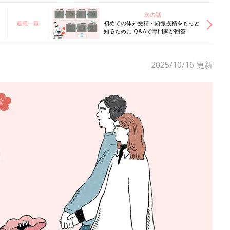
次の話
連載一覧
初めての体外受精・顕微授精をもっと
知るために Q&Aで専門家が回答
2025/10/16
更新