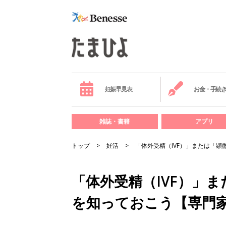
妊娠早見表
お金・手続
雑誌・書籍
アプリ
トップ
妊活
「体外受精（IVF）」または「顕
「体外受精（IVF）」ま
を知っておこう【専門