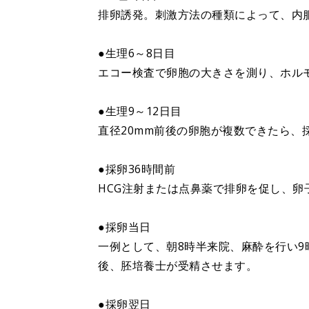
排卵誘発。刺激方法の種類によって、内
●生理6～8日目
エコー検査で卵胞の大きさを測り、ホル
●生理9～12日目
直径20mm前後の卵胞が複数できたら、
●採卵36時間前
HCG注射または点鼻薬で排卵を促し、卵
●採卵当日
一例として、朝8時半来院、麻酔を行い9
後、胚培養士が受精させます。
●採卵翌日