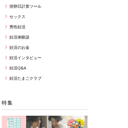
排卵日計算ツール
セックス
男性妊活
妊活体験談
妊活のお金
妊活インタビュー
妊活Q&A
妊活たまごクラブ
特集