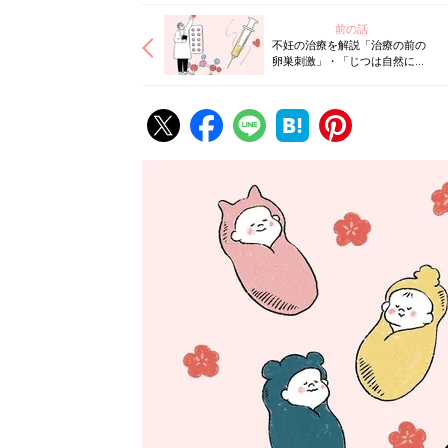
前の話
不妊の治療を解説「治療の前の
卵巣刺激」・「じつは自然に近
い人工授精」ってなにをする？
【専門家監修】