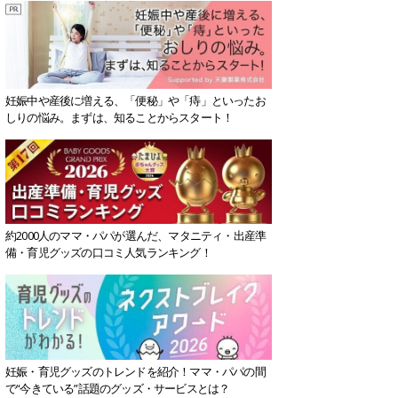
妊娠中や産後に増える、「便秘」や「痔」といったお
しりの悩み。まずは、知ることからスタート！
約2000人のママ・パパが選んだ、マタニティ・出産準
備・育児グッズの口コミ人気ランキング！
妊娠・育児グッズのトレンドを紹介！ママ・パパの間
で“今きている”話題のグッズ・サービスとは？