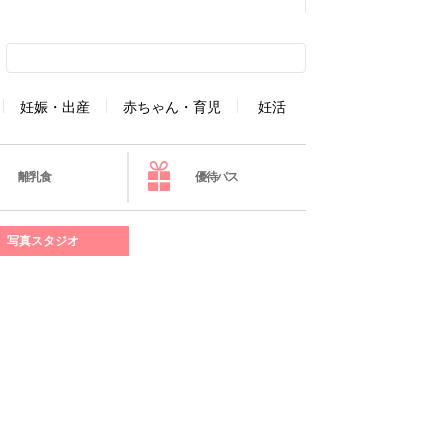
妊娠・出産
赤ちゃん・育児
妊活
離乳食
優待パス
写真スタジオ