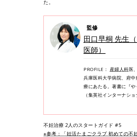
た。
監修
田口早桐 先生
医師）
PROFILE：
産婦人科
医
兵庫医科大学病院、府中
療にあたる。著書に『や
（集英社インターナショ
不妊治療 2人のスタートガイド #5
※参考：「妊活たまごクラブ 初めての不妊治