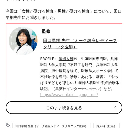
今回は「女性が受ける検査・男性が受ける検査」について、田口
早桐先生にお聞きしました。
監修
田口早桐 先生（オーク銀座レディース
クリニック医師）
PROFILE：
産婦人科
医、生殖医療専門医。兵庫
医科大学大学院で不妊症を研究。兵庫医科大学
病院、府中病院を経て、医療法人オーク会にて
不妊治療を専門に診療にあたる。著書に『やっ
ぱり子どもがほしい！ 産婦人科医の不妊治療体
験記』（集英社インターナショナル）など。
https://www.oakclinic-group.com/
このまま続きを見る
不妊治療 2人のスタートガイド #3
※参考：「妊活たまごクラブ 初めての不妊治療クリニックガイド
2025-2026」
田口早桐 先生（オーク銀座レディースクリニック医師）
婦人科（妊活）