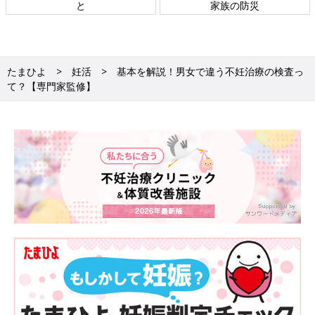
す。検査は排卵の有無の確認に使用されることも。
と
家族の防災
●卵胞刺激ホルモン（FSH）検査
卵胞の成長や卵巣の働きに関わるホルモン。卵巣を刺激してエス
トロゲン（卵胞ホルモン）の分泌を促します。低温期に行う検
たまひよ
妊活
基本を解説！男女で違う不妊治療の検査っ
査。
て？【専門家監修】
●テストステロン検査
男性ホルモンの1つですが、女性にもあります。血中内のホルモ
ン濃度が高いと卵巣腫瘍や排卵障害の疑いがあります。
●甲状腺刺激ホルモン
甲状腺の機能が不妊に関わるともいわれ、医師が触診をして腫れ
ていると判断した場合は、採血をして調べます。
男性が受ける検査
1回で済むことがほとんどです。