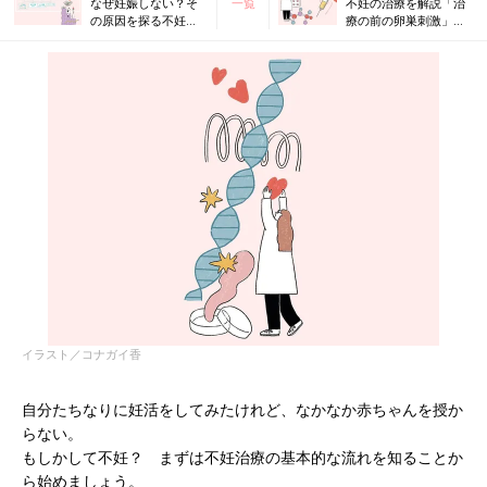
なぜ妊娠しない？そ
一覧
不妊の治療を解説「治
の原因を探る不妊治
療の前の卵巣刺激」・
療の基本3ステップを
「じつは自然に近い人
解説【専門家監修】
工授精」ってなにをす
る？【専門家監修】
イラスト／コナガイ香
自分たちなりに妊活をしてみたけれど、なかなか赤ちゃんを授か
らない。
もしかして不妊？ まずは不妊治療の基本的な流れを知ることか
ら始めましょう。