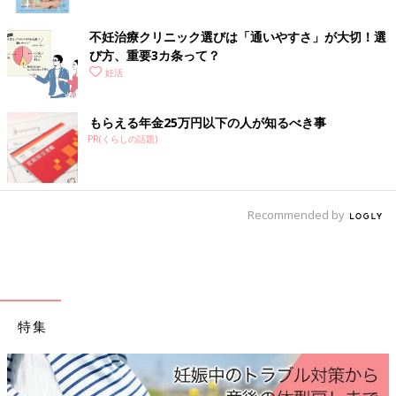
●腹腔鏡検査
不妊治療クリニック選びは「通いやすさ」が大切！選
子宮内膜症、卵管や卵巣の癒着、機能性不妊などと診断された場
び方、重要3カ条って？
合に行う検査。腹部に小さな穴を数カ所か開け、内視鏡（腹腔鏡
妊活
（ふくくうきょう））を入れ、卵管・卵巣・子宮の状態を調べま
す。異常があれば、その場で患部の治療をすることもあります。
もらえる年金25万円以下の人が知るべき事
●子宮鏡検査
PR(くらしの話題)
生理が終わり卵胞が成長する卵胞期に検査をし、ポリープ、子宮
筋腫、子宮の奇形などを調べます。子宮に内視鏡を入れ、子宮内
膜や卵管の入り口にポリープや筋腫が見つかれば切除します。小
さければその場で切除する場合もあります。
Recommended by
●染色体検査
年齢とともに胚の染色体異常の割合は増加しますが、もともとカ
ップルのどちらか、または両方に染色体異常があれば、妊娠しに
くく流産率が増加したりします。検査は採血でできますが、デリ
特集
ケートな問題なので、検査前にカウンセリングを受けて、検査を
するか判断する必要があります。