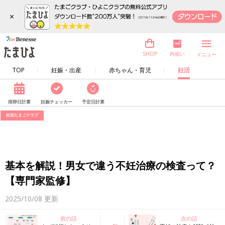
×
内祝い
SHOP
メニュー
TOP
妊娠・出産
赤ちゃん・育児
妊活
排卵日計算
妊娠チェッカー
予定日計算
妊活たまごクラブ
基本を解説！男女で違う不妊治療の検査って？
【専門家監修】
2025/10/08
更新
前の話
次の話