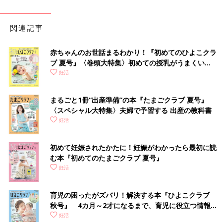
●子宮卵管造影検査
受精卵や精子の通り道である卵管が詰まっていないか、原則、低
温期に調べる検査。腟内から細い管で造影剤（ヨード）を入れ、
関連記事
レントゲンで子宮の形や卵管閉塞などを調べる。X線被ばくやヨ
ードアレルギーなど、多少デメリットも。
赤ちゃんのお世話まるわかり！『初めてのひよこクラ
ブ 夏号』〈巻頭大特集〉初めての授乳がうまくい
●AMH検査
く！ おっぱい・ミルクの基本と夏のトラブル 解決テ
妊活
卵巣年齢検査。採血をして、AMH（抗ミュラー管ホルモン）の
ク
状態を調べ、卵巣内に卵子がどれぐらい残っているか調べます。
ただし卵子の数と卵子の質は関連性がないため、AMH値が非常
まるごと1冊“出産準備”の本『たまごクラブ 夏号』
〈スペシャル大特集〉夫婦で予習する 出産の教科書
に低くても妊娠する可能性があります。
妊活
●フーナーテスト
排卵期に医師が指示するタイミングで性交をし、所定時間以内に
初めて妊娠されたかたに！妊娠がわかったら最初に読
病院で腟内粘液と頸管粘液を採取、精子の数や運動状態を調べま
む本『初めてのたまごクラブ 夏号』
す。時間指定での性交は、とくに男性側に精神的ストレスがかか
妊活
るので、検査を行わない医師もいます。
育児の困ったがズバリ！解決する本『ひよこクラブ
秋号』 4カ月～2才になるまで、育児に役立つ情報が
◎精密検査
いっぱい！
妊活