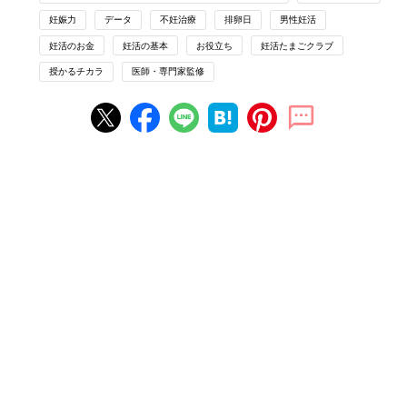
妊娠力
データ
不妊治療
排卵日
男性妊活
なぜ妊娠しない？その原因を探る不妊治
妊活のお金
妊活の基本
お役立ち
妊活たまごクラブ
療の基本3ステップを解説【専門家監
修】
自分たちなりに妊活をしてみたけれど、なかな
授かるチカラ
医師・専門家監修
か赤ちゃんを授からない。もしかして不妊？
まずは不妊治療の基本的な流れを知ることから
始めましょう。 今回は「不妊治療の3STEP」
「不妊の原因」について、田口早桐先生にお聞
不妊の原因を知るための検査
きしました。
不妊治療のスタートは、まず検査を行うことから。女性が受ける
検査と男性が受ける検査があり、女性の場合は生理周期に合わせ
て数回に分けて検査をします。
原因がわかり次第、すぐに治療に取り組みます。
女性が受ける検査
数カ月かかることもあります。