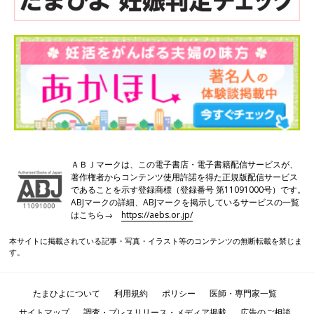
◎基本の検査
●問診・触診・精液検査
初診は婦人科、問題があれば泌尿器科へ。睾丸の発育状況、性器
の奇形、精索静脈瘤などを視診・触診し、精液検査を行います。
数日間禁欲後、自宅か病院でマスターベーションをし、精液を2
時間以内に病院に提出します。
●DFI・ORP
近年、精子の質を調べるため実施するケースが増えている検査。
DNA断片化指数検査（DFI検査）は、質のよくない精子や未熟な
ＡＢＪマークは、この電子書店・電子書籍配信サービスが、
著作権者からコンテンツ使用許諾を得た正規版配信サービス
精子かどうかを調べる検査。酸化還元電位検査（ORP検査）は酸
であることを示す登録商標（登録番号 第11091000号）です。
化ストレスを受けている精子の割合を調べます。
ABJマークの詳細、ABJマークを掲示しているサービスの一覧
はこちら→
https://aebs.or.jp/
本サイトに掲載されている記事・写真・イラスト等のコンテンツの無断転載を禁じま
◎精密検査
す。
●血液・ホルモン検査
採血をしてホルモンの分泌状態を調べます。精巣の異常・陰嚢水
たまひよについて
利用規約
ポリシー
医師・専門家一覧
腫など、精子をつくる能力がわかります。また妊娠に影響を与え
サイトマップ
調査・プレスリリース・メディア掲載
広告のご相談