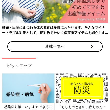
ホルモン検査の種類
ホルモンは、人間の体の働きにさまざまな影響を与え、正常な妊
娠をするためにも重要な働きをしています。
血液検査をして、ホルモンの分泌量を調べます。
妊娠・出産にまつわる体の変化は多岐にわたります。そんなマイナ
ートラブル対策として、絶対教えたい！保存版アイテムを紹介しま
●プロラクチン検査
す。
妊娠・出産時に高くなる乳腺刺激ホルモンを調べます。この値が
高いと、生理不順や無月経など不妊の原因になります。
連載一覧へ
●エストラジオール検査
卵胞ホルモンで、エストロゲンの一種。子宮内膜を厚くしたり、
ピックアップ
頸管粘液を増やす働きがあります。
●黄体化ホルモン（LH）検査
卵胞の成長、排卵を引き起こすホルモンです。排卵障害や多嚢胞
性卵巣症候群がわかります。
●プロゲステロン検査
プロゲステロンは子宮内膜の状態を整え、高温期に着床を助けま
感染症対策、いますぐできるこ
「もしものときの」赤ちゃん・