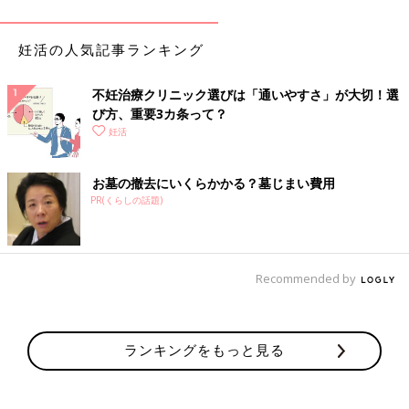
◎基本の検査
妊活の人気記事ランキング
●血液・ホルモン検査
血液を採取して、ホルモンが正常に分泌されているかを調べま
す。尿検査で調べることもあり、通常は低温期と高温期に1回ず
不妊治療クリニック選びは「通いやすさ」が大切！選
つ行います。ホルモンの分泌状態により、卵巣の問題や排卵障害
び方、重要3カ条って？
の原因を探ります。
妊活
●クラミジア検査
お墓の撤去にいくらかかる？墓じまい費用
クラミジア感染症は、必ずしも自覚症状があるわけではなく、子
PR(くらしの話題)
宮内膜や卵管に炎症や癒着などを引き起こし、不妊の原因になる
場合も。どのタイミングでも検査は可能。パートナーと一緒に受
診し、抗生物質で治療します。
Recommended by
●超音波検査
卵胞期・排卵期・黄体期に行います。プローブという器具を腹部
や腟内にあて、超音波で子宮筋腫、卵巣腫瘍、卵胞の発育、排卵
ランキングをもっと見る
の有無、子宮内膜の厚さなどを調べます。排卵時期の予測や、着
床障害の原因もわかります。