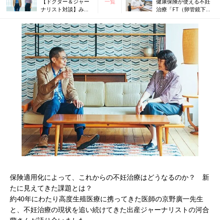
【ドクター＆ジャー
一覧
健康保険が使える不妊
ナリスト対談】みん
治療「FT（卵管鏡下卵
なが気になる不妊治
管形成術）」につい
療保険適用化のこと
て、専門医に聞いてみ
を聞いた！
た
保険適用化によって、これからの不妊治療はどうなるのか？ 新
たに見えてきた課題とは？
約40年にわたり高度生殖医療に携ってきた医師の京野廣一先生
と、不妊治療の現状を追い続けてきた出産ジャーナリストの河合