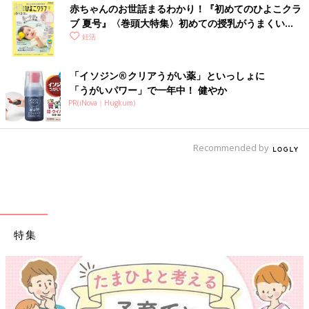
つては高齢で妊娠しようとする人はほとんどいなかったし、検査
赤ちゃんのお世話まるわかり！『初めてのひよこクラ
で不妊の原因が特定できるようなかたがほとんどでした。そし
ブ 夏号』〈巻頭大特集〉初めての授乳がうまくい
て、当時と今では技術も全然違うんです。当時の体外受精は入院
く！ おっぱい・ミルクの基本と夏のトラブル 解決テ
妊活
が必要でした。全身麻酔をして、腟からではなく、おなかに穴を
ク
開けて卵を採っていました。腹腔鏡手術だったのです。
「イソジン®クリアうがい薬」といっしょに
「うがいパワー」で一年中！ 健やか
■河合さん：
PR(iNova｜Hugkum)
えっ!?
■京野先生：
Recommended by
そして、卵を採るタイミングも、超音波検査で卵巣を見る技術は
まだなかったので、尿検査で調べていました。4時間ほどかけて
尿中のLH（黄体化ホルモン）を調べ、卵を採るのに最適な時間
帯を導き出すのです。そうすると、卵を採るのはたいてい夜中に
なります。だから私たちは夜中の11時頃に大学病院に集合して、
日付が変わる頃に手術を始めていました。夫に精子を採ってもら
特集
うのは午前4時頃で、受精させるのは明け方6時くらい。体外受精
は、夜中の仕事だったんです。
■河合さん：