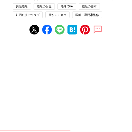
監修の先生
男性妊活
妊活のお金
妊活Q&A
妊活の基本
京野廣一 先生
妊活たまごクラブ
授かるチカラ
医師・専門家監修
PROFILE：不妊治療専門クリニック「京野アー
トクリニック」理事長。1978年に福島県立医科
大学を卒業し、東北大学医学部産科学婦人科学
教室に入局。1983年、チームの一員として日本
初の体外受精による妊娠・出産に成功。2001年
には日本初の卵子凍結（緩慢凍結法）による妊
娠・出産に成功した。1995年に宮城県大崎市、
2007年に宮城県仙台市、2012年に東京都港区
高輪（
https://ivf-kyono.com/
）、2019年に岩
手県盛岡市にクリニックを開院。 2016年、東
京都品川区にHOPE(日本卵巣組織凍結センター)
を開設し、2020年、より安全な同区北品川の高
台に移設。
不妊治療の保険適用「専門医＆出産ジャーナリスト対談」 #2
※参考：「妊活たまごクラブ 不妊治療クリニック受診ガイド
2022-2023」