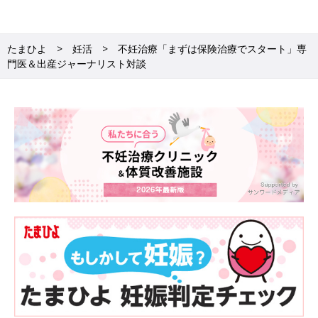
変化の速さに国はついていけるか
■河合さん：
たまひよ
妊活
不妊治療「まずは保険治療でスタート」専
そんな大変な手術だった体外受精が、その後、どのようにして今
門医＆出産ジャーナリスト対談
の形になっていったのでしょう。
■京野先生：
次から次へと目まぐるしい変化が起こり、大変なスピードで進み
ました。東北大学が体外受精に成功したわずか2年後にはもう腟
から針を刺す現在の採卵法が始まり、外来で採卵ができるよう
に。体外受精は今の姿に大きく近づきました。また、初期はおな
かに穴を開けても採れる卵は2～3個くらいだったのですが、
1981年に「hMG製剤」という、卵をたくさん育てる薬（排卵誘
発剤）が開発され、1回の採卵でたくさんのチャンスが得られる
ようになりました。卵がたくさん採れると、今度は「凍結」とい
う、卵を眠らせておく技術ができた。凍結胚でできた赤ちゃんが
世界で初めて誕生したのが1984年のことです。
■河合さん：
わずか数年で、そんなにたくさんの技術革新が起きたのですね。