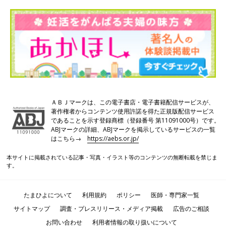
1980年代といえば、今、妊娠しようとしている30代、40代のか
たが生まれてきた頃――。
■京野先生：
男性不妊でも、顕微授精法という技術が出てきて、妊娠できる確
率が格段に上がりました。その翌年には、精液に精子がまったく
ない無精子症でも妊娠できるところまで発展したのです。また、
胚を「胚盤胞」と呼ばれる段階まで育てられる培養液や、「ガラ
ス化法」という凍結法が出てきたことも、世界中の体外受精を大
ＡＢＪマークは、この電子書店・電子書籍配信サービスが、
きく変えました。
著作権者からコンテンツ使用許諾を得た正規版配信サービス
であることを示す登録商標（登録番号 第11091000号）です。
自費診療での体外受精は高額に……
ABJマークの詳細、ABJマークを掲示しているサービスの一覧
はこちら→
https://aebs.or.jp/
■京野先生：
本サイトに掲載されている記事・写真・イラスト等のコンテンツの無断転載を禁じま
そうした時代の変遷を経て、今があるのです。そして今も、医療
す。
は日進月歩の勢いで進化し続けています。こうした変化を目の当
たりにしてきた私としては、これだけ急速に発展した技術に、果
たまひよについて
利用規約
ポリシー
医師・専門家一覧
たして国の保険医療制度がついていけるのか、ということは少し
サイトマップ
調査・プレスリリース・メディア掲載
広告のご相談
心配です。
お問い合わせ
利用者情報の取り扱いについて