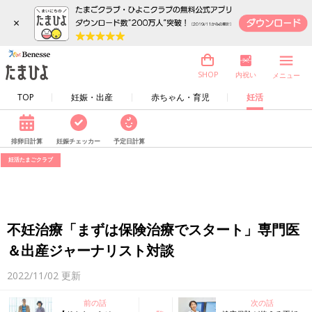
×
内祝い
SHOP
メニュー
TOP
妊娠・出産
赤ちゃん・育児
妊活
排卵日計算
妊娠チェッカー
予定日計算
妊活たまごクラブ
不妊治療「まずは保険治療でスタート」専門医
＆出産ジャーナリスト対談
2022/11/02
更新
前の話
次の話