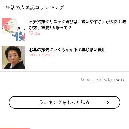
妊活の人気記事ランキング
【ドクター＆ジャーナリスト対談】みん
なが気になる不妊治療保険適用化のこと
不妊治療クリニック選びは「通いやすさ」が大切！選
を聞いた！
保険適用化によって、これからの不妊治療はど
び方、重要3カ条って？
うなるのか？ 新たに見えてきた課題とは？ 約
妊活
40年にわたり高度生殖医療に携ってきた医師の
京野廣一先生と、不妊治療の現状を追い続けて
きた出産ジャーナリストの河合蘭さんが語り合
お墓の撤去にいくらかかる？墓じまい費用
いました。
PR(くらしの話題)
夜中の手術だった 初期の体外受精
■河合さん：
Recommended by
京野先生は約40年にわたって体外治療に携わってこられて、ずい
ぶんといろいろな過程を見てこられたと思います。京野先生がこ
の道に入った頃の体外受精は、どんなものでしたか？
ランキングをもっと見る
■京野先生：
それはもう、今思い出すと隔世の感がありますね。私は1978年
に医学部を卒業して東北大学
産婦人科
の医局に入ったのですが、
この年にたまたま、体外受精による第1号のベビーであるルイー