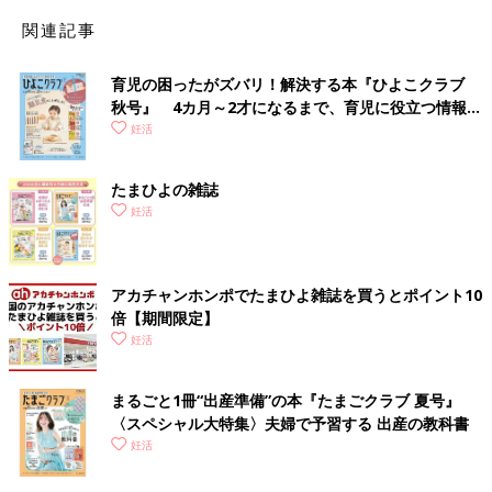
ズちゃんが英国で生まれました（※）。
関連記事
■河合さん：
育児の困ったがズバリ！解決する本『ひよこクラブ
なんだか運命的ですね。
秋号』 4カ月～2才になるまで、育児に役立つ情報が
いっぱい！
妊活
■京野先生：
そのとき、私の上司にあたる鈴木雅洲（まさくに）教授が「日本
でも体外受精をやろう」と言って我が国における先駆者となり、
たまひよの雑誌
苦心を重ねた末、1983年、日本初の体外受精に成功しました。
妊活
今日の私があるのは、鈴木教授がそのチームに誘ってくださった
からです。
アカチャンホンポでたまひよ雑誌を買うとポイント10
■河合さん：
倍【期間限定】
初期の体外受精は、卵管が詰まっているかたのための治療だった
妊活
と読んだことがあります。ルイーズちゃんのお母さんも、卵管が
詰まっているため不妊症になっていた若い女性だったとか。
まるごと1冊“出産準備”の本『たまごクラブ 夏号』
〈スペシャル大特集〉夫婦で予習する 出産の教科書
■京野先生：
妊活
そうなんですよ。患者さんも今とは全然違いました。今は、体外
受精は年齢が高い人の妊娠法だと思っているかたもいますが、か