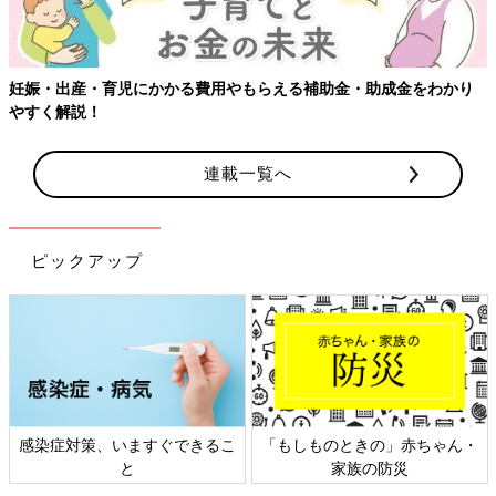
すごい。採卵は本格的な手術だったんですね！
■京野先生：
そして受精卵を子宮の中に戻したら、そのあとは24時間、ベッド
妊娠・出産・育児にかかる費用やもらえる補助金・助成金をわかり
の上で安静でした。
やすく解説！
■河合さん：
動いたら受精卵が落っこちてしまう、と思われたんですね。
連載一覧へ
■京野先生：
今は違いますよ（笑）。受精卵は落ちてこないとよくわかったの
ピックアップ
で、すぐに歩いて帰るのが普通です。でも当時は、受精卵を子宮
に入れるということがどういうことなのか、誰もわからなかった
から、トイレに行かなくてもすむように導尿もして、寝てもらっ
ていました。
※ 1978年7月25日、英国で、ルイーズ・ブラウンが世界初の体外
受精ベビーとして誕生。治療にかかわったエドワーズ博士はこの
功績でノーベル賞を受賞
感染症対策、いますぐできるこ
「もしものときの」赤ちゃん・
と
家族の防災