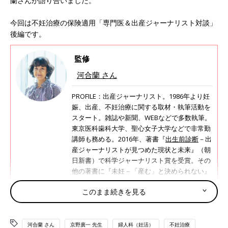
蘭さんが語り合いました。
今回は不妊治療の保険適用「専門医＆出産ジャーナリスト対談」
後編です。
監修
河合蘭 さん
PROFILE：出産ジャーナリスト。1986年より妊
娠、出産、不妊治療に関する取材・執筆活動を
スタート。雑誌や新聞、WEBなどで多数執筆。
東京医科歯科大学、聖心女子大学などで非常勤
講師も務める。2016年、著書『
出生前診断
－出
産ジャーナリストが見つめた現状と未来』（朝
日新書）で科学ジャーナリスト賞を受賞。その
他の著書に『未妊－「産む」と決められない』
（NHK出版）、『卵子老化の真実』（文春新
このまま続きを見る
書）など。
http://www.kawairan.com
河合蘭 さん
京野廣一 先生
婦人科（妊活）
不妊治療