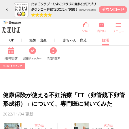
×
内祝い
SHOP
メニュー
TOP
妊娠・出産
赤ちゃん・育児
妊活
排卵日計算
妊娠チェッカー
予定日計算
妊活たまごクラブ
健康保険が使える不妊治療「FT（卵管鏡下卵管
形成術）」について、専門医に聞いてみた
2022/11/04
更新
前の話
次の話