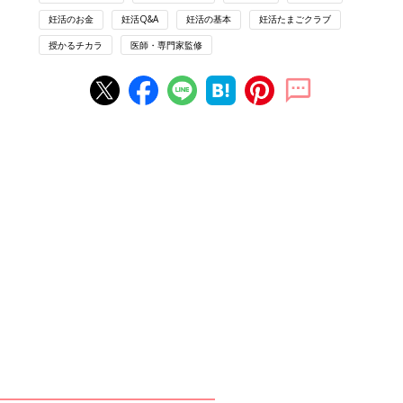
妊活のお金
妊活Q&A
妊活の基本
妊活たまごクラブ
【ドクター＆ジャーナリスト対談】みん
授かるチカラ
医師・専門家監修
なが気になる不妊治療保険適用化のこと
を聞いた！
保険適用化によって、これからの不妊治療はど
うなるのか？ 新たに見えてきた課題とは？ 約
40年にわたり高度生殖医療に携ってきた医師の
京野廣一先生と、不妊治療の現状を追い続けて
きた出産ジャーナリストの河合蘭さんが語り合
いました。
教えてドクター！ 松本由紀子先生