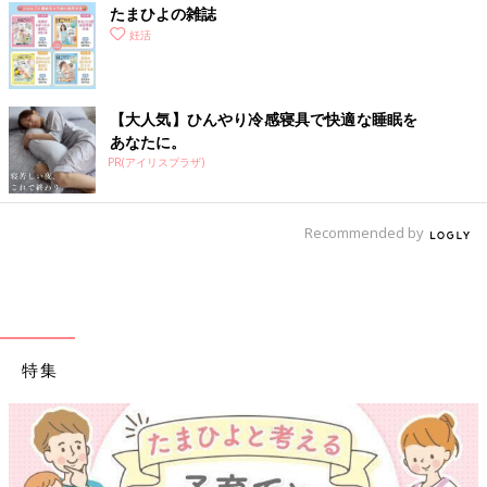
たまひよの雑誌
妊活
【写真右】診察室。女性医師と女性スタッフのみが診療にあたる。／【写真左】手
術後のリカバリー室。
【大人気】ひんやり冷感寝具で快適な睡眠を
【Q1】健康保険が使える治療であるFT（卵管鏡下
あなたに。
PR(アイリスプラザ)
卵管形成術）って何？どんな症状の女性が受ける手
術なの？
Recommended by
【A1】狭くなっていたり、詰まっている卵管の通りをよくし、
自然妊娠をサポートするカテーテル手術です
■松本由紀子先生（以下、松本先生）「不妊治療をスタートする
ときに、まず受けて欲しいのが卵管の状態を調べる『子宮卵管造
特集
影検査』です。卵管に異常があると、高い割合で『妊娠しにくい
こと』がわかっているからです。自然妊娠を希望される方で、卵
管が狭くなっている（狭窄）、詰まっている（閉塞）と診断され
た場合、当院ではFT（卵管鏡下卵管形成術）をご提案します。
実は以前から保険適用の手術なんですが、認知度が低いのが現状