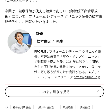
わかるレポートです。
今回は、健康保険が使える治療であるFT（卵管鏡下卵管形成
術）について、プリューム レディース クリニック院長の松本由
紀子先生にご回答いただきました。
監修
松本由紀子 先生
PROFILE：プリューム レディース クリニック院
長。不妊治療専門「英ウィメンズクリニック」
で副院長を勤めた後、2021年に独立して開業。
自らも不妊治療の経験を持つことから、常に女
性に寄り添う治療方針に定評がある。 ●プリュ
ーム レディースクリニック
https://plume-lc.jp
このまま続きを見る
不妊治療クリニックにズバリ聞きました！「健康保険が使える治
療、併用できる治療」 #1
※参考：「妊活たまごクラブ 不妊治療クリニック受診ガイド
松本由紀子 先生
婦人科（妊活）
不妊治療
男性妊活
2022-2023」