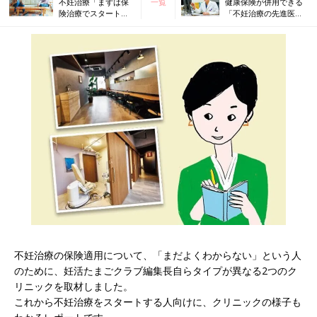
不妊治療「まずは保
一覧
健康保険が併用できる
険治療でスタート」
「不妊治療の先進医
専門医＆出産ジャー
療」について、専門医
ナリスト対談
に聞いてみた
不妊治療の保険適用について、「まだよくわからない」という人
のために、妊活たまごクラブ編集長自らタイプが異なる2つのク
リニックを取材しました。
これから不妊治療をスタートする人向けに、クリニックの様子も