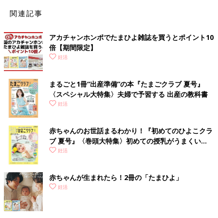
関連記事
アカチャンホンポでたまひよ雑誌を買うとポイント10
倍【期間限定】
妊活
まるごと1冊“出産準備”の本『たまごクラブ 夏号』
待合室は「落ち着ける空間を」と、席ごとにAC電源がついたカウンター式。
〈スペシャル大特集〉夫婦で予習する 出産の教科書
妊活
赤ちゃんのお世話まるわかり！『初めてのひよこクラ
ブ 夏号』〈巻頭大特集〉初めての授乳がうまくい
く！ おっぱい・ミルクの基本と夏のトラブル 解決テ
妊活
ク
赤ちゃんが生まれたら！2冊の「たまひよ」
妊活