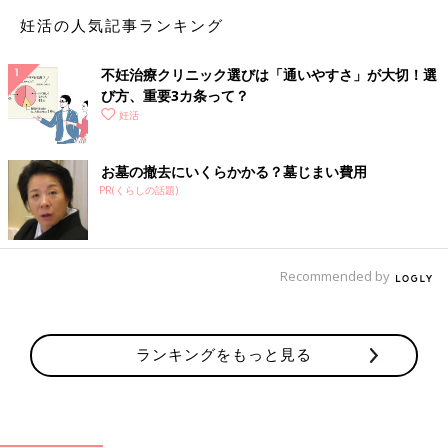
妊活の人気記事ランキング
不妊治療クリニック選びは「通いやすさ」が大切！選
び方、重要3カ条って？
妊活
プリューム レディース クリニック院長 松本由紀子先生
お墓の撤去にいくらかかる？墓じまい費用
プリューム レディース クリニック院長。不妊治療専門「英ウィ
PR(くらしの話題)
メンズクリニック」で副院長を勤めた後、2021年に独立して開
業。自らも不妊治療の経験を持つことから、常に女性に寄り添う
治療方針に定評がある。
●プリューム レディースクリニック https://plume-lc.jp
Recommended by
ランキングをもっと見る