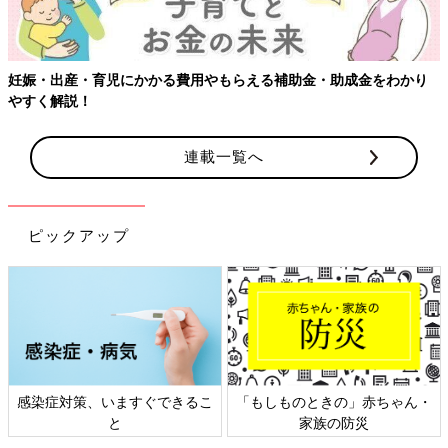
です」
【Q2】卵管が狭かったり、詰まっていると、自覚症
妊娠・出産・育児にかかる費用やもらえる補助金・助成金をわかり
状があるものですか？
やすく解説！
【A2】自覚症状はありませんので、気になるかたは検査を受け
連載一覧へ
ましょう
■松本先生「残念ながら、自覚症状がないのです。卵管は精子と
ピックアップ
卵子が出合って受精し、約１週間にわたり受精卵を育てていく大
切な場所。不妊の原因にはいろいろありますが、もし卵管の異常
であれば、手術で狭くなったところや詰まっている部分を広げる
ことができ、自然妊娠を望むことができます。自分の卵管の状態
を知るためにも、まずはレントゲンによる『子宮卵管造影検査』
を受けてみることをお勧めします」
感染症対策、いますぐできるこ
「もしものときの」赤ちゃん・
【Q3】現在、不妊治療を続けていますが、卵管造影
と
家族の防災
検査を受けていません。一度、受けるべきですか？