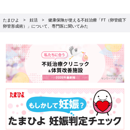
【A3】はい。一度、検査を受けてみることで、自然妊娠の可能
たまひよ
妊活
健康保険が使える不妊治療「FT（卵管鏡下
性を探ることができます
卵管形成術）」について、専門医に聞いてみた
■松本先生「『長く不妊治療を続けていたけど、原因は卵管の異
常だった』と、当クリニックで判明した人も少なくありません。
自然妊娠を望むのであれば、まずは卵管造影検査を受けてみるこ
とをお勧めします。また、ほかのクリニックで受けたことがある
けれど、結果を放置している…といった場合も、当クリニックに
その結果をお持ちいただければ、ご相談に応じます。とにかく、
『卵管に異常があっても手術で治すことができるんだ』というこ
とをみなさんに知っておいてほしいですね」
【Q4】卵管造影は痛いって聞いたことがあるのです
が…