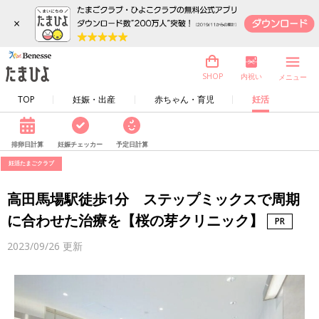
×
内祝い
SHOP
メニュー
TOP
妊娠・出産
赤ちゃん・育児
妊活
排卵日計算
妊娠チェッカー
予定日計算
妊活たまごクラブ
高田馬場駅徒歩1分 ステップミックスで周期
に合わせた治療を【桜の芽クリニック】
2023/09/26
更新