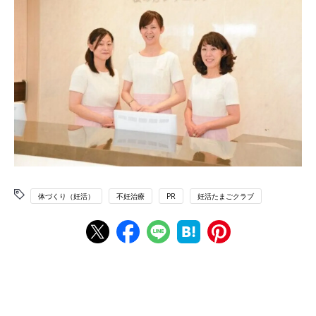
体づくり（妊活）
不妊治療
PR
妊活たまごクラブ