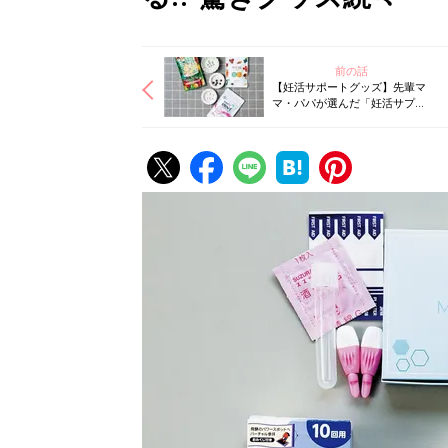
前の話
【妊活サポートグッズ】先輩マ
マ・パパが選んだ「妊活サプ
リ」ベスト3とは!? 最新メンテナ
ンスグッズも