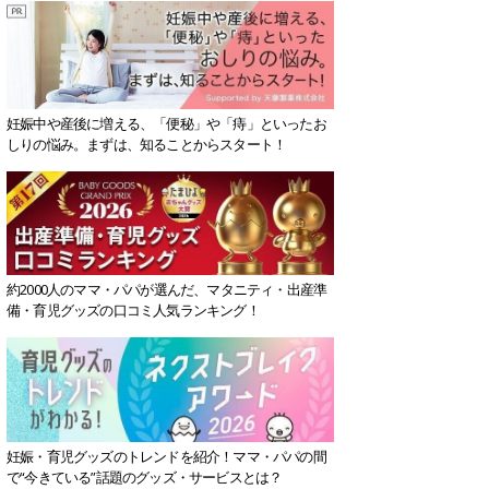
妊娠中や産後に増える、「便秘」や「痔」といったお
しりの悩み。まずは、知ることからスタート！
約2000人のママ・パパが選んだ、マタニティ・出産準
備・育児グッズの口コミ人気ランキング！
妊娠・育児グッズのトレンドを紹介！ママ・パパの間
で“今きている”話題のグッズ・サービスとは？