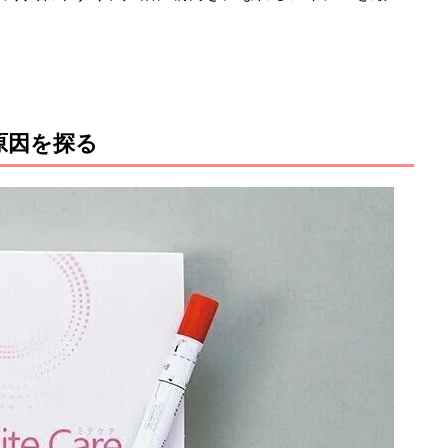
。
原因を探る