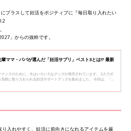
常にプラスして妊活をポジティブに『毎日取り入れたい
.2
」
2027」からの抜粋です。
輩ママ・パパが選んだ「妊活サプリ」ベスト3とは!? 最新
テナンスのために、今はいろいろなグッズが発売されています。 2人でポ
う気軽に取り入れられる妊活サポートグッズを集めました。 今回は、「た
6」妊活サプリ部門を受賞したサプリ、また「たまひよネクストブレイクア
らだメンテ部門『フェムケア・オムケア』を受賞したグッズをご紹介しま
取り入れやすく、妊活に前向きになれるアイテムを厳