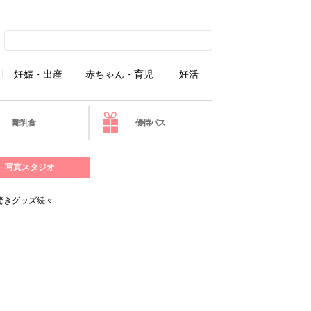
妊娠・出産
赤ちゃん・育児
妊活
離乳食
優待パス
写真スタジオ
驚きグッズ続々