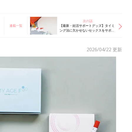
次の話
連載一覧
【最新・妊活サポートグッズ】タイミ
ング法に欠かせないセックスをサポー
ト！ 機能的でおしゃれな“ラブグッ
ズ”を紹介
2026/04/22
更新