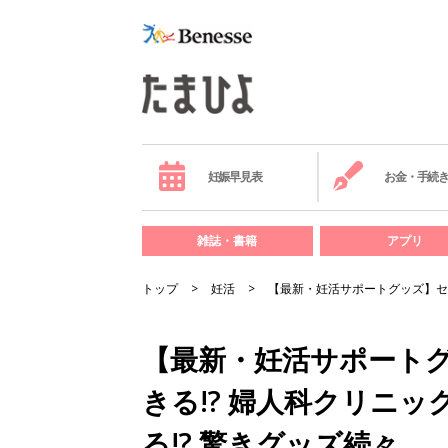
妊娠早見表
お金・手続
雑誌・書籍
アプリ
トップ
妊活
【最新・妊活サポートグッズ】セッ
【最新・妊活サポート
きる!? 婦人科クリニッ
る!? 驚きグッズ続々