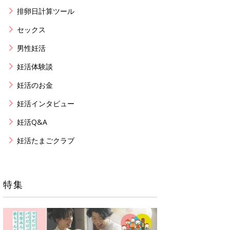
排卵日計算ツール
セックス
男性妊活
妊活体験談
妊活のお金
妊活インタビュー
妊活Q&A
妊活たまごクラブ
特集