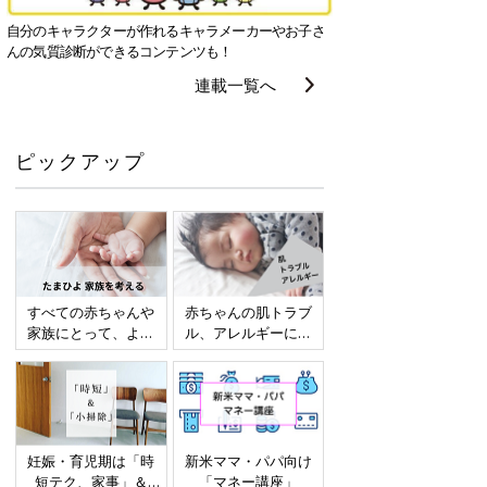
自分のキャラクターが作れるキャラメーカーやお子さ
んの気質診断ができるコンテンツも！
連載一覧へ
ピックアップ
すべての赤ちゃんや
赤ちゃんの肌トラブ
家族にとって、より
ル、アレルギーにつ
よい社会・環境とな
いて
ることをめざしてさ
まざまな課題を取材
し、発信していきま
す
妊娠・育児期は「時
新米ママ・パパ向け
短テク、家事」＆
「マネー講座」