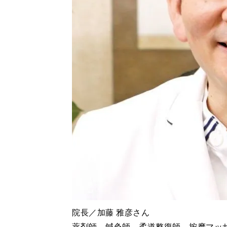
院長／加藤 雅彦さん
薬剤師、鍼灸師、柔道整復師、按摩マッ