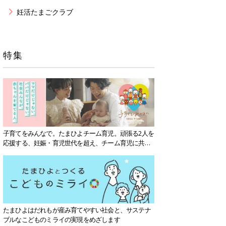
妊活たまごクラブ
特集
子育てをみんなで。たまひよチーム育児。頑張る2人を
応援する、妊娠・育児世代を超え、チーム育児に共感
する社会を目指していきます。
たまひよはだれもが産み育てやすい社会と、サステナ
ブルなこどものミライの実現をめざします