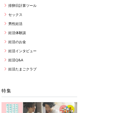
排卵日計算ツール
セックス
男性妊活
妊活体験談
妊活のお金
妊活インタビュー
妊活Q&A
妊活たまごクラブ
特集