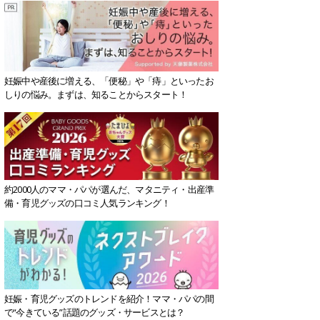
妊娠中や産後に増える、「便秘」や「痔」といったお
しりの悩み。まずは、知ることからスタート！
約2000人のママ・パパが選んだ、マタニティ・出産準
備・育児グッズの口コミ人気ランキング！
妊娠・育児グッズのトレンドを紹介！ママ・パパの間
で“今きている”話題のグッズ・サービスとは？