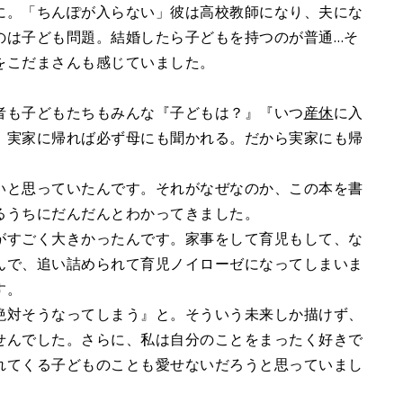
に。「ちんぽが入らない」彼は高校教師になり、夫にな
のは子ども問題。結婚したら子どもを持つのが普通…そ
をこだまさんも感じていました。
者も子どもたちもみんな『子どもは？』『いつ
産休
に入
。実家に帰れば必ず母にも聞かれる。だから実家にも帰
いと思っていたんです。それがなぜなのか、この本を書
るうちにだんだんとわかってきました。
がすごく大きかったんです。家事をして育児もして、な
んで、追い詰められて育児ノイローゼになってしまいま
す。
絶対そうなってしまう』と。そういう未来しか描けず、
せんでした。さらに、私は自分のことをまったく好きで
れてくる子どものことも愛せないだろうと思っていまし