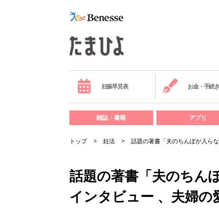
妊娠早見表
お金・手続
雑誌・書籍
アプリ
トップ
妊活
話題の著書「夫のちんぽが入らな
話題の著書「夫のちん
インタビュー 、夫婦の