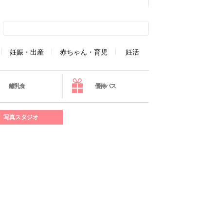
妊娠・出産
赤ちゃん・育児
妊活
離乳食
優待パス
写真スタジオ