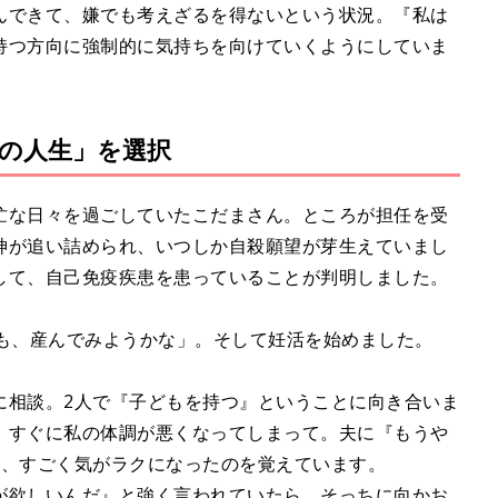
んできて、嫌でも考えざるを得ないという状況。『私は
持つ方向に強制的に気持ちを向けていくようにしていま
人の人生」を選択
忙な日々を過ごしていたこだまさん。ところが担任を受
神が追い詰められ、いつしか自殺願望が芽生えていまし
して、自己免疫疾患を患っていることが判明しました。
も、産んでみようかな」。そして妊活を始めました。
に相談。2人で『子どもを持つ』ということに向き合いま
、すぐに私の体調が悪くなってしまって。夫に『もうや
て、すごく気がラクになったのを覚えています。
が欲しいんだ』と強く言われていたら、そっちに向かお