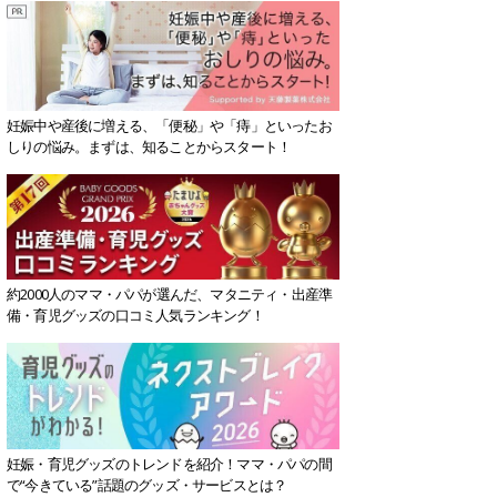
妊娠中や産後に増える、「便秘」や「痔」といったお
しりの悩み。まずは、知ることからスタート！
約2000人のママ・パパが選んだ、マタニティ・出産準
備・育児グッズの口コミ人気ランキング！
妊娠・育児グッズのトレンドを紹介！ママ・パパの間
で“今きている”話題のグッズ・サービスとは？