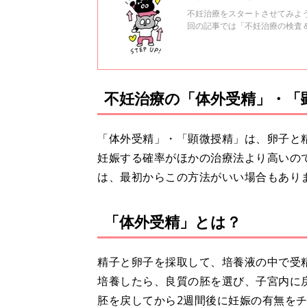
不妊治療をスタートさせてみよ
回の記事では「不妊治療の検査
「人工授精」について、東京医
不妊治療の「体外受精」・「
「体外受精」・「顕微授精」は、卵子と
妊娠する確率がほかの治療法より高いの
は、最初からこの方法がいい場合もあり
「体外受精」とは？
精子と卵子を採取して、培養液の中で受
培養したら、良質の胚を選び、子宮内に
胚を戻してから2週間後に妊娠の有無を