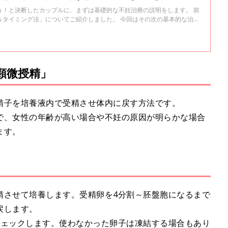
う！と決断したカップルに、まずは基礎的な不妊治療の説明をします。 前
＆タイミング法」についてご紹介しました。 今回はその次の基本的な治療
科大学 久慈直昭先生に解説していただきます。
顕微授精」
精子を培養液内で受精させ体内に戻す方法です。
で、女性の年齢が高い場合や不妊の原因が明らかな場合
ます。
精させて培養します。受精卵を4分割～胚盤胞になるまで
戻します。
チェックします。使わなかった卵子は凍結する場合もあり