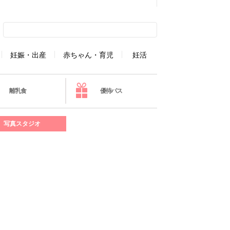
妊娠・出産
赤ちゃん・育児
妊活
離乳食
優待パス
写真スタジオ