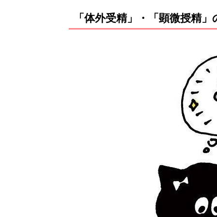
「体外受精」・「顕微授精」