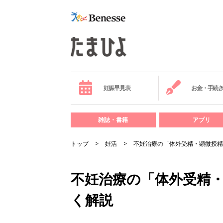
妊娠早見表
お金・手続
雑誌・書籍
アプリ
トップ
妊活
不妊治療の「体外受精・顕微授
不妊治療の「体外受精・
く解説