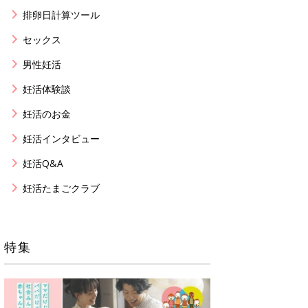
排卵日計算ツール
セックス
男性妊活
妊活体験談
妊活のお金
妊活インタビュー
妊活Q&A
妊活たまごクラブ
特集