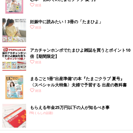
妊活
妊娠中に読みたい！3冊の「たまひよ」
妊活
アカチャンホンポでたまひよ雑誌を買うとポイント10
倍【期間限定】
妊活
まるごと1冊“出産準備”の本『たまごクラブ 夏号』
〈スペシャル大特集〉夫婦で予習する 出産の教科書
妊活
もらえる年金25万円以下の人が知るべき事
PR(くらしの話題)