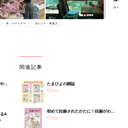
夫・パートナー
タレント・有名人
関連記事
やす
たまひよの雑誌
っ
妊活
初めて妊娠されたかたに！妊娠がわか
るA
ったら最初に読む本『初めてのたまご
妊活
い
クラブ 夏号』