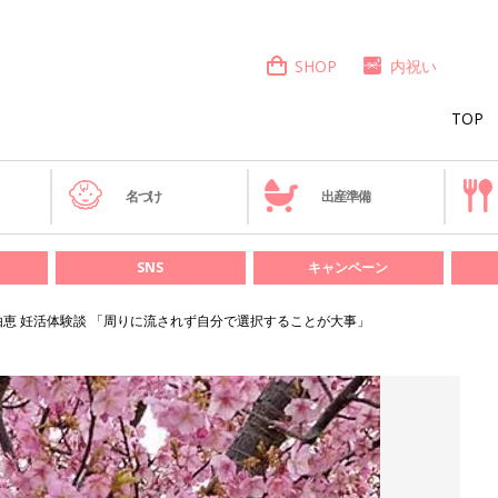
SHOP
内祝い
TOP
き
名づけ
出産準備
SNS
キャンペーン
由恵 妊活体験談 「周りに流されず自分で選択することが大事」