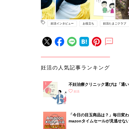
妊活インタビュー
お役立ち
妊活たまごクラブ
妊活の人気記事ランキング
不妊治療クリニック選びは「通い
さ」が大切！選び方、重要3カ条
妊活
て？
「今日の目玉商品は？」毎日変わ
mazonタイムセールが見逃せな