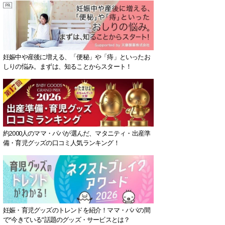
妊娠中や産後に増える、「便秘」や「痔」といったお
しりの悩み。まずは、知ることからスタート！
約2000人のママ・パパが選んだ、マタニティ・出産準
備・育児グッズの口コミ人気ランキング！
妊娠・育児グッズのトレンドを紹介！ママ・パパの間
で“今きている”話題のグッズ・サービスとは？