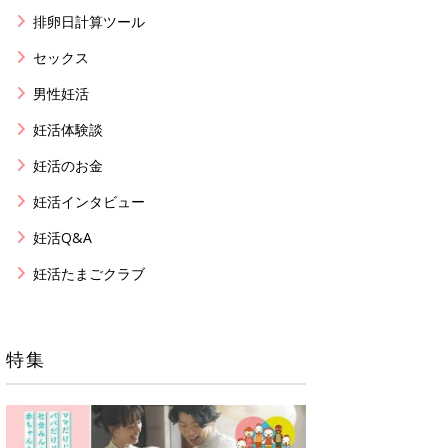
排卵日計算ツール
セックス
男性妊活
妊活体験談
妊活のお金
妊活インタビュー
妊活Q&A
妊活たまごクラブ
特集