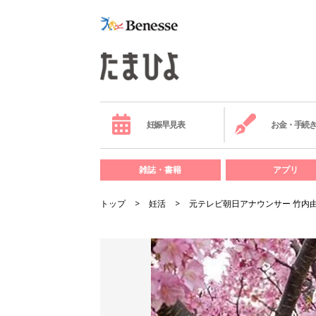
妊娠早見表
お金・手続
雑誌・書籍
アプリ
トップ
妊活
元テレビ朝日アナウンサー 竹内