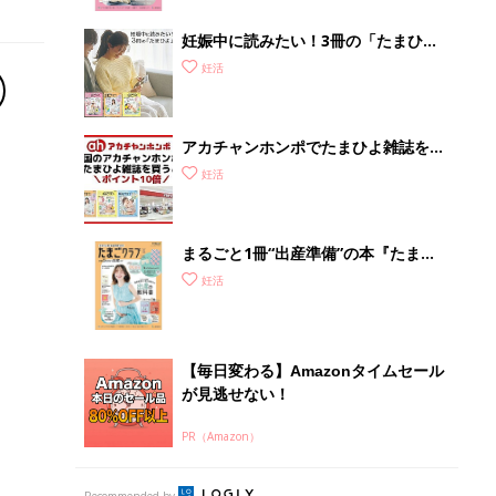
妊娠中に読みたい！3冊の「たまひ
よ」
妊活
アカチャンホンポでたまひよ雑誌を買
うとポイント10倍【期間限定】
妊活
まるごと1冊“出産準備”の本『たまご
クラブ 夏号』〈スペシャル大特集〉
妊活
夫婦で予習する 出産の教科書
【毎日変わる】Amazonタイムセール
が見逃せない！
PR（Amazon）
Recommended by