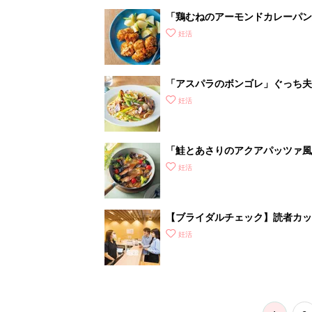
「鶏むねのアーモンドカレーパン
妊活
「アスパラのボンゴレ」ぐっち夫
妊活
「鮭とあさりのアクアパッツァ風
妊活
【ブライダルチェック】読者カ
がわかるの？
妊活