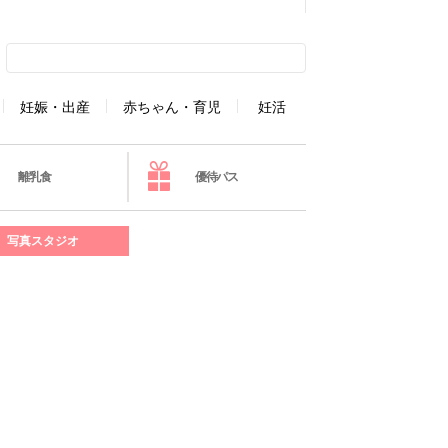
妊娠・出産
赤ちゃん・育児
妊活
離乳食
優待パス
写真スタジオ