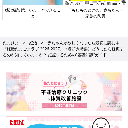
日本外来小児科学会リーフレッ
六星占術 細木かおりさんの人生
ト検討会
相談
たまひよ
妊活
赤ちゃんが欲しくなったら最初に読む本
『妊活たまごクラブ 2026-2027』〈巻頭大特集〉どうしたら妊娠す
るのか知っていますか？ 妊娠するための“基礎知識”ガイド