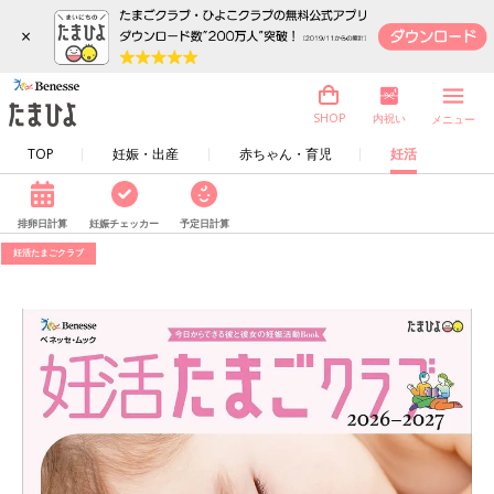
×
内祝い
SHOP
メニュー
TOP
妊娠・出産
赤ちゃん・育児
妊活
排卵日計算
妊娠チェッカー
予定日計算
妊活たまごクラブ