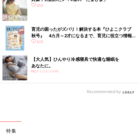
妊活
育児の困ったがズバリ！解決する本『ひよこクラブ
秋号』 4カ月～2才になるまで、育児に役立つ情報が
いっぱい！
妊活
【大人気】ひんやり冷感寝具で快適な睡眠を
あなたに。
PR(アイリスプラザ)
Recommended by
特集