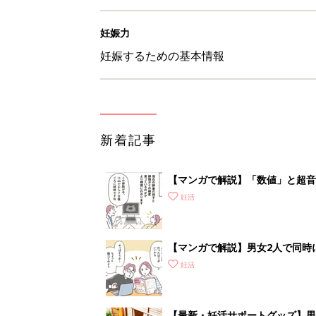
妊娠力
妊娠するための基本情報
新着記事
【マンガで解説】「数値」と超音
STEP1［女性が受ける検査編］
妊活
【マンガで解説】男女2人で同時
準備＆心得］
妊活
【最新・妊活サポートグッズ】男性