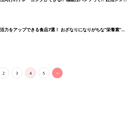
活力をアップできる食品7選！ おざなりになりがちな“栄養素”を
2
3
4
5
>