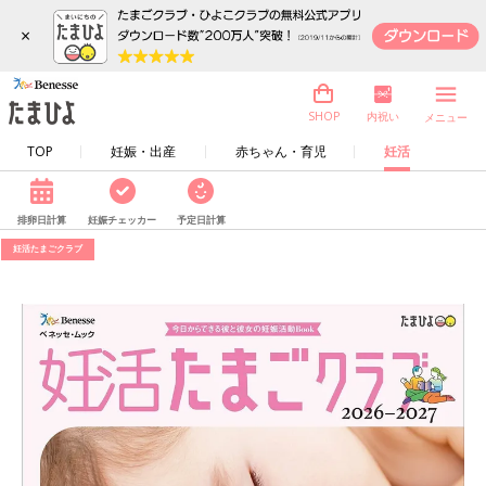
×
内祝い
SHOP
メニュー
TOP
妊娠・出産
赤ちゃん・育児
妊活
排卵日計算
妊娠チェッカー
予定日計算
妊活たまごクラブ