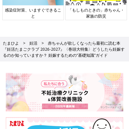
日本外来小児科学会リーフレッ
六星占術 細木かおりさんの人生
ト検討会
相談
たまひよ
妊活
赤ちゃんが欲しくなったら最初に読む本
『妊活たまごクラブ 2026-2027』〈巻頭大特集〉どうしたら妊娠す
るのか知っていますか？ 妊娠するための“基礎知識”ガイド