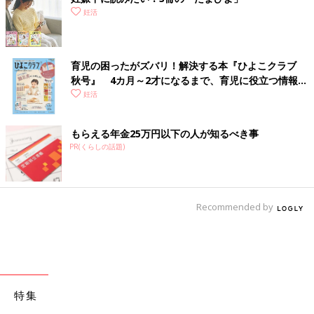
妊活
育児の困ったがズバリ！解決する本『ひよこクラブ
秋号』 4カ月～2才になるまで、育児に役立つ情報が
いっぱい！
妊活
もらえる年金25万円以下の人が知るべき事
PR(くらしの話題)
Recommended by
特集