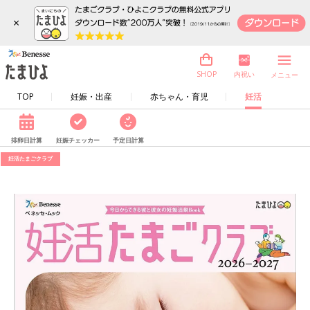
×
内祝い
SHOP
メニュー
TOP
妊娠・出産
赤ちゃん・育児
妊活
排卵日計算
妊娠チェッカー
予定日計算
妊活たまごクラブ