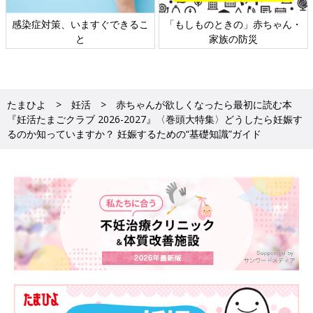
日本外来小児科学会リーフレッ
六星占術 細木かおりさんの人生
ト検討会
相談
たまひよ
妊活
赤ちゃんが欲しくなったら最初に読む本
『妊活たまごクラブ 2026-2027』〈巻頭大特集〉どうしたら妊娠す
るのか知っていますか？ 妊娠するための“基礎知識”ガイド