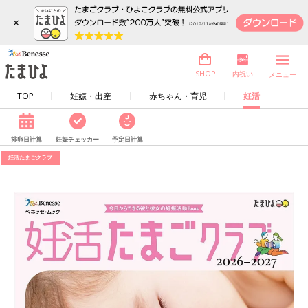
×
内祝い
SHOP
メニュー
TOP
妊娠・出産
赤ちゃん・育児
妊活
排卵日計算
妊娠チェッカー
予定日計算
妊活たまごクラブ