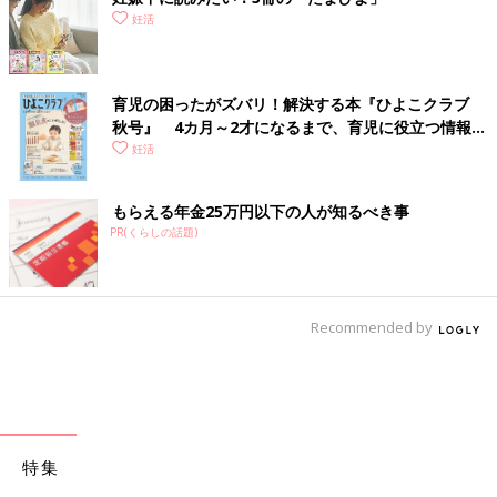
妊活
育児の困ったがズバリ！解決する本『ひよこクラブ
秋号』 4カ月～2才になるまで、育児に役立つ情報が
いっぱい！
妊活
もらえる年金25万円以下の人が知るべき事
PR(くらしの話題)
Recommended by
特集