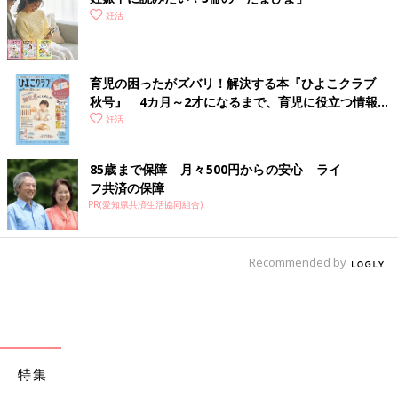
妊活
育児の困ったがズバリ！解決する本『ひよこクラブ
秋号』 4カ月～2才になるまで、育児に役立つ情報が
いっぱい！
妊活
85歳まで保障 月々500円からの安心 ライ
フ共済の保障
PR(愛知県共済生活協同組合)
Recommended by
特集