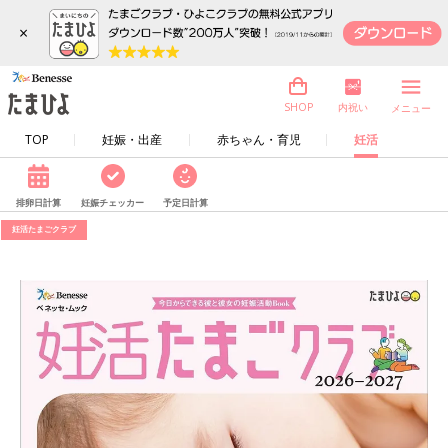
×
内祝い
SHOP
メニュー
TOP
妊娠・出産
赤ちゃん・育児
妊活
排卵日計算
妊娠チェッカー
予定日計算
妊活たまごクラブ