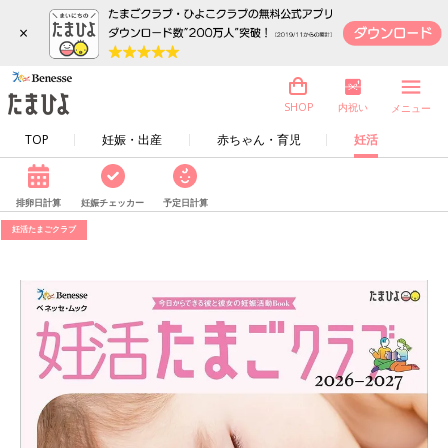
×
内祝い
SHOP
メニュー
TOP
妊娠・出産
赤ちゃん・育児
妊活
排卵日計算
妊娠チェッカー
予定日計算
妊活たまごクラブ