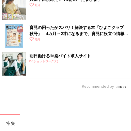
妊活
育児の困ったがズバリ！解決する本『ひよこクラブ
秋号』 4カ月～2才になるまで、育児に役立つ情報が
いっぱい！
妊活
明日働ける単発バイト求人サイト
PR(ショットワークス)
Recommended by
特集