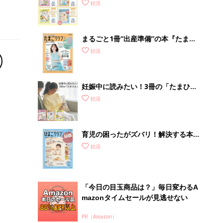
妊活
まるごと1冊“出産準備”の本『たまご
クラブ 夏号』〈スペシャル大特集〉
妊活
夫婦で予習する 出産の教科書
妊娠中に読みたい！3冊の「たまひ
よ」
妊活
育児の困ったがズバリ！解決する本
『ひよこクラブ 秋号』 4カ月～2才
妊活
になるまで、育児に役立つ情報がいっ
ぱい！
「今日の目玉商品は？」毎日変わるA
mazonタイムセールが見逃せない
PR（Amazon）