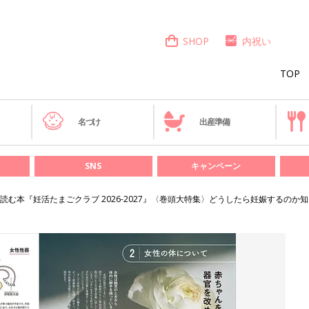
SHOP
内祝い
TOP
き
名づけ
出産準備
SNS
キャンペーン
む本『妊活たまごクラブ 2026-2027』〈巻頭大特集〉どうしたら妊娠するのか知