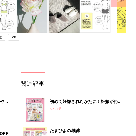
よ
loff
関連記事
やす
初めて妊娠されたかたに！妊娠がわか
っ
ったら最初に読む本『初めてのたまご
妊活
クラブ 夏号』
たまひよの雑誌
OFF