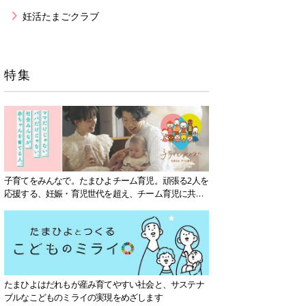
妊活たまごクラブ
特集
子育てをみんなで。たまひよチーム育児。頑張る2人を
応援する、妊娠・育児世代を超え、チーム育児に共感
する社会を目指していきます。
たまひよはだれもが産み育てやすい社会と、サステナ
ブルなこどものミライの実現をめざします