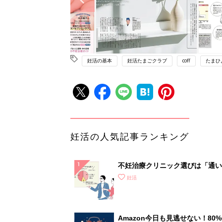
妊活の基本
妊活たまごクラブ
coff
たまひ
妊活の人気記事ランキング
不妊治療クリニック選びは「通い
さ」が大切！選び方、重要3カ条
妊活
て？
Amazon今日も見逃せない！80%