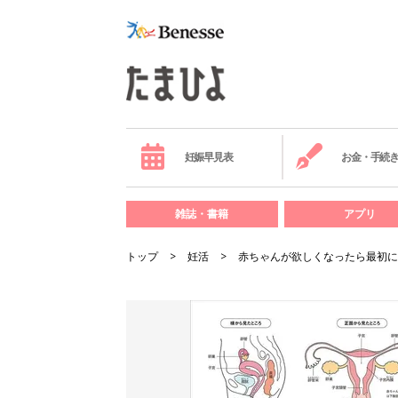
妊娠早見表
お金・手続
雑誌・書籍
アプリ
トップ
妊活
赤ちゃんが欲しくなったら最初に読