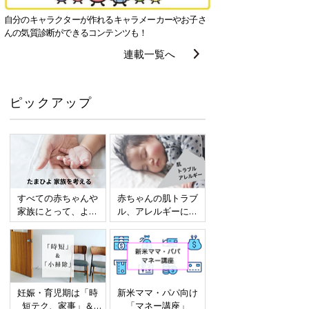
自分のキャラクターが作れるキャラメーカーやお子さ
んの気質診断ができるコンテンツも！
連載一覧へ
ピックアップ
すべての赤ちゃんや
赤ちゃんの肌トラブ
家族にとって、より
ル、アレルギーにつ
よい社会・環境とな
いて
ることをめざしてさ
まざまな課題を取材
し、発信していきま
す
妊娠・育児期は「時
新米ママ・パパ向け
短テク、家事」＆
「マネー講座」