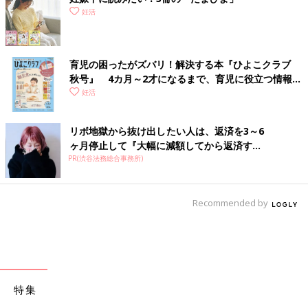
妊活
育児の困ったがズバリ！解決する本『ひよこクラブ
秋号』 4カ月～2才になるまで、育児に役立つ情報が
いっぱい！
妊活
リボ地獄から抜け出したい人は、返済を3～6
ヶ月停止して『大幅に減額してから返済す...
PR(渋谷法務総合事務所)
Recommended by
特集