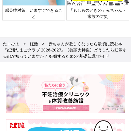
日本外来小児科学会リーフレッ
六星占術 細木かおりさんの人生
ト検討会
相談
たまひよ
妊活
赤ちゃんが欲しくなったら最初に読む本
『妊活たまごクラブ 2026-2027』〈巻頭大特集〉どうしたら妊娠す
るのか知っていますか？ 妊娠するための“基礎知識”ガイド