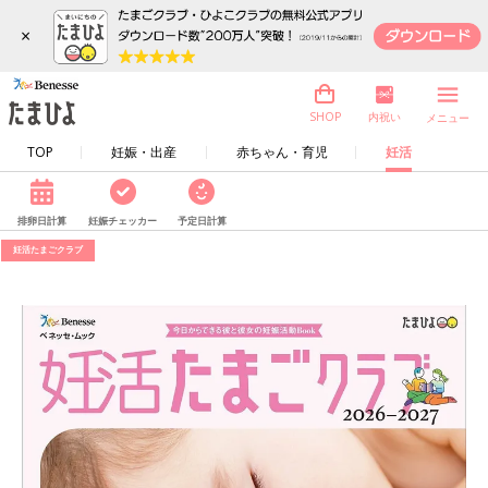
×
内祝い
SHOP
メニュー
TOP
妊娠・出産
赤ちゃん・育児
妊活
排卵日計算
妊娠チェッカー
予定日計算
妊活たまごクラブ