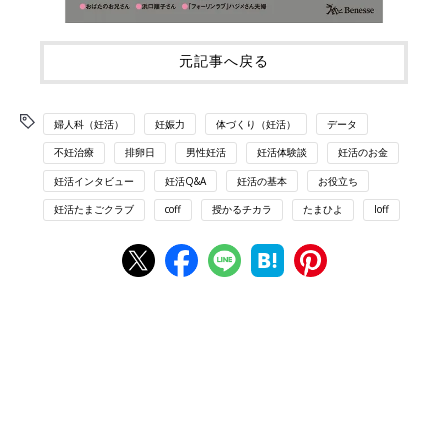
元記事へ戻る
婦人科（妊活）
妊娠力
体づくり（妊活）
データ
不妊治療
排卵日
男性妊活
妊活体験談
妊活のお金
妊活インタビュー
妊活Q&A
妊活の基本
お役立ち
妊活たまごクラブ
coff
授かるチカラ
たまひよ
loff