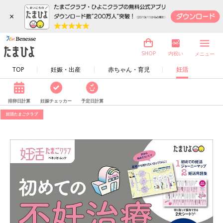
×
内祝い
SHOP
メニュー
TOP
妊娠・出産
赤ちゃん・育児
妊活
排卵日計算
妊娠チェッカー
予定日計算
妊活たまごクラブ