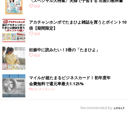
〈スペシャル大特集〉夫婦で予習する 出産の教科書
妊活
アカチャンホンポでたまひよ雑誌を買うとポイント10
倍【期間限定】
妊活
妊娠中に読みたい！3冊の「たまひよ」
妊活
マイルが超たまるビジネスカード！初年度年
会費無料で還元率最大1.125%
PR(クレディセゾン)
Recommended by