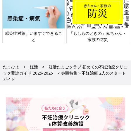
ゃん・
日本外来小児科学会リーフレッ
六星占術 細木かおりさんの
ト検討会
相談
たまひよ
妊活
妊活たまごクラブ 初めての不妊治療クリニ
ック受診ガイド 2025-2026 ＜巻頭特集＞不妊治療 2人のスタート
ガイド