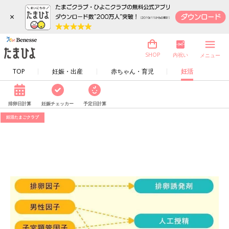
×
内祝い
SHOP
メニュー
TOP
妊娠・出産
赤ちゃん・育児
妊活
排卵日計算
妊娠チェッカー
予定日計算
妊活たまごクラブ