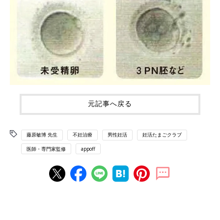
元記事へ戻る
藤原敏博 先生
不妊治療
男性妊活
妊活たまごクラブ
医師・専門家監修
appoff