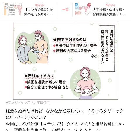
前の話
次の話
【マンガで解説】治
一覧
人工授精・体外受精・
療の流れを知ろう！
顕微授精の方法は？
不妊治療クリニック
不妊治療クリニック受
受診ガイドSTEP2［
診ガイドSTEP4
不妊の原因につい
て］
■マンガ・イラスト／本田佳世
妊活を始めたけれど…なかなか妊娠しない。そろそろクリニック
に行ったほうがいい？
今回は、不妊治療【ステップ3】 タイミング法と排卵誘発につい
て、齊藤英和先生に詳しく解説していただきました。