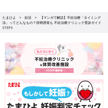
セックス後に超音波検査によって排卵の有無を調べます。また、
子宮内を着床しやすい状態に整える黄体ホルモンの分泌状態を調
べ、足りない場合は補充します。
たまひよ
妊活
【マンガで解説】不妊治療「タイミング
法」ってどんなもの？排卵誘発も 不妊治療クリニック受診ガイド
（3）妊娠判定検査を行う
STEP3
月経予定日を過ぎたら、尿検査や内診、超音波検査などを行い、
妊娠が成立したかどうかをチェックします。
ここまでの検査や治療にかかる費用は保険適用です