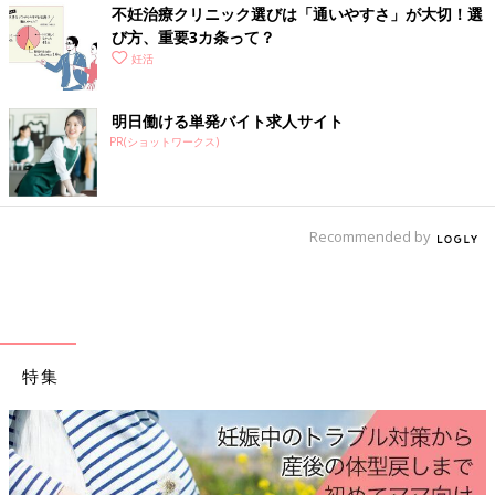
不妊治療クリニック選びは「通いやすさ」が大切！選
び方、重要3カ条って？
妊活
明日働ける単発バイト求人サイト
PR(ショットワークス)
Recommended by
★自然妊娠の確率を高める方法
タイミング法は排卵日を予測し、医師から指示されたタイミング
にセックスを行うことで、自然妊娠の確率を高める方法です。排
特集
卵は卵胞が直径20mm前後に成長したころに起こるため、女性が
超音波検査を受けて卵胞の大きさから排卵日を医師が見定めま
す。さらに、排卵直前に値が急増するLHホルモンを尿検査で検
出することで、セックスするタイミングがわかります。