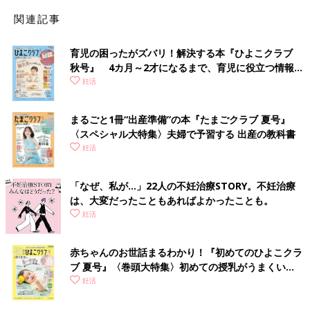
関連記事
育児の困ったがズバリ！解決する本『ひよこクラブ
秋号』 4カ月～2才になるまで、育児に役立つ情報が
いっぱい！
妊活
まるごと1冊“出産準備”の本『たまごクラブ 夏号』
〈スペシャル大特集〉夫婦で予習する 出産の教科書
妊活
「なぜ、私が…」22人の不妊治療STORY。不妊治療
不妊治療において排卵のタイミングを測ることは不可欠です。
は、大変だったこともあればよかったことも。
クリニックでタイミング法を実施する場合、排卵していれば排卵
妊活
の時期を正確に測り、排卵がうまくいっていなければ排卵誘発を
行います。
赤ちゃんのお世話まるわかり！『初めてのひよこクラ
ブ 夏号』〈巻頭大特集〉初めての授乳がうまくい
く！ おっぱい・ミルクの基本と夏のトラブル 解決テ
妊活
正確に予測された排卵日に合わせてセックスするの
ク
がタイミング法