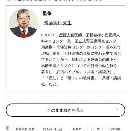
監修
齊藤英和 先生
PROFILE：
産婦人科
医師。栄賢会梅ヶ丘産婦人
科ARTセンター長。国立成育医療研究センター
周産期・母性診療センター副センター長を経て
現職。長年、不妊治療の現場に携わる中で感じ
てきたことから、加齢による妊娠力の低下や、
高齢出産のリスクについての啓発活動も行う。
著書に「妊活バイブル」（共著・講談社）、
「『産む』と『働く』の教科書」（共著・講談
社）など。
マンガでわかる！いつかのための不妊治療クリニック受診ガイド
Vol.5
このまま続きを見る
※参考：「妊活たまごクラブ 2026-2027」
※この記事は、「妊活たまごクラブ2026-2027」からの抜粋で
す。
齊藤英和 先生
婦人科（妊活）
妊娠力
データ
不妊治療