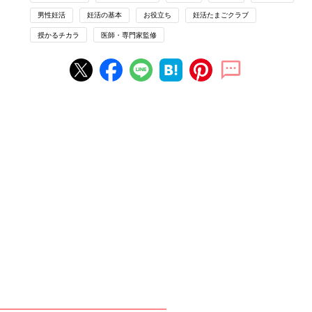
男性妊活
妊活の基本
お役立ち
妊活たまごクラブ
【マンガで解説】治療の流れを知ろう！
授かるチカラ
医師・専門家監修
不妊治療クリニック受診ガイドSTEP2［
不妊の原因について］
妊活を始めたけれど…なかなか妊娠しない。そ
ろそろクリニックに行ったほうがいい？ クリニ
ックでの不妊治療の最初のステップは「検査」
です。どんな検査をするのか、また必要な準備
についてマンガでお伝えします！ その先にある
マンガに登場するのは…
治療の内容についても知っておきましょう。 今
回は、【ステップ2】 不妊の原因について、齊
藤英和先生に詳しく解説していただきました。
検査が済むと、病気があれば治療をして、場合
によっては病気の治療と並行して、いよいよ不
妊治療の計画を立てます。まずは医師の指導の
もと、タイミング法からスタートするのがスタ
ンダードです。
結婚して２周年を迎えた玉木洋介＆みお夫妻。同じ会社の同期で
共に3
2才
。