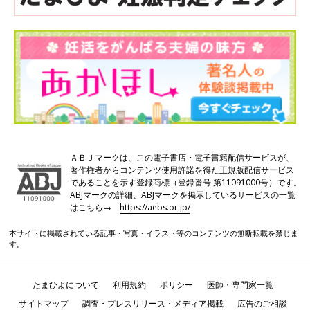
現在、不妊検査や治療には保険が適用されており、自費診療の場
合の3割負担で受けられます。令和4年4月以前は、人工授精でも
治療費が高いため、ステップアップを躊躇する人が多くいました
ＡＢＪマークは、この電子書店・電子書籍配信サービスが、
が、そのハードルはかなり下がったといえるでしょう。
著作権者からコンテンツ使用許諾を得た正規版配信サービス
であることを示す登録商標（登録番号 第11091000号）です。
保険適用になったことで、費用面のメリットだけでなく、不妊治
ABJマークの詳細、ABJマークを掲示しているサービスの一覧
療が一般的な“普通の”治療であるという見方が、世間一般にも示
はこちら→
https://aebs.or.jp/
されたことになりました。早く治療を進めることが、より妊娠率
本サイトに掲載されている記事・写真・イラスト等のコンテンツの無断転載を禁じま
を上げることにもつながるので、経済的にも精神的にも治療ステ
す。
ップアップへのハードルが下がることはよいことでしょう。
たまひよについて
利用規約
ポリシー
医師・専門家一覧
「いつかのための不妊治療クリニック受診ガイド」、次の記事は
【STEP4 人工授精・体外受精・顕微授精編】をお届けします。
サイトマップ
調査・プレスリリース・メディア掲載
広告のご相談