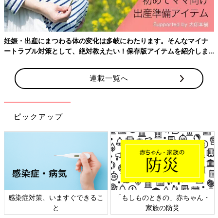
うまく排卵していない場合は、排卵誘発剤を用いることも。排卵
誘発剤には質のよい卵子を育て、排卵を促す効果があります。
その後、月経予定日を過ぎたら、尿検査や内診、超音波検査など
を行い、妊娠判定します。
妊娠・出産にまつわる体の変化は多岐にわたります。そんなマイナ
ートラブル対策として、絶対教えたい！保存版アイテムを紹介しま
★次のステップは人工授精
す。
年齢によってタイミング法にトライする回数は変わります。ただ
し、検査結果で男性側の乏精子症（数が少ない）や精子無力症
連載一覧へ
（動きが鈍い）がわかった場合や、女性側に精子の侵入を妨げる
頸管粘液不全などのトラブルがある場合は、早い段階で人工授精
に進みます。
ピックアップ
タイミング法のプロセス
（1）検査で排卵日を予測する
排卵は卵胞が直径20mm前後に成長したころに起こるため、女性
は超音波検査を数回受けます。卵胞の大きさを基に、さらに尿中
LHホルモンを検出する排卵検査キットを併用して医師が排卵日
を特定。セックスのタイミングが指導されます。
感染症対策、いますぐできるこ
「もしものときの」赤ちゃん・
と
家族の防災
（2）排卵の有無と状態を確認する