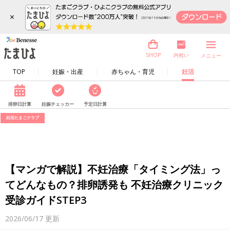
×
内祝い
SHOP
メニュー
TOP
妊娠・出産
赤ちゃん・育児
妊活
排卵日計算
妊娠チェッカー
予定日計算
妊活たまごクラブ
【マンガで解説】不妊治療「タイミング法」っ
てどんなもの？排卵誘発も 不妊治療クリニック
受診ガイドSTEP3
2026/06/17
更新