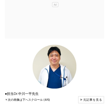
●担当Dr.中川一平先生
▼
次の画像は下へスクロール (4/6)
▶
元記事を見る