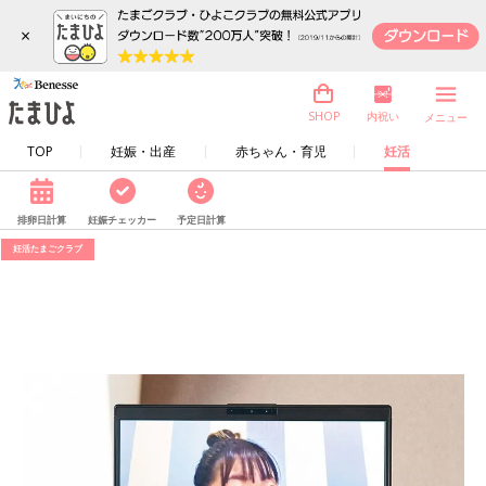
×
内祝い
SHOP
メニュー
TOP
妊娠・出産
赤ちゃん・育児
妊活
排卵日計算
妊娠チェッカー
予定日計算
妊活たまごクラブ