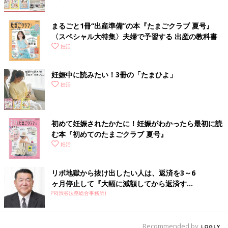
まるごと1冊“出産準備”の本『たまごクラブ 夏号』
〈スペシャル大特集〉夫婦で予習する 出産の教科書
妊活
妊娠中に読みたい！3冊の「たまひよ」
妊活
初めて妊娠されたかたに！妊娠がわかったら最初に読
む本『初めてのたまごクラブ 夏号』
妊活
リボ地獄から抜け出したい人は、返済を3～6
ヶ月停止して『大幅に減額してから返済す...
PR(渋谷法務総合事務所)
Recommended by