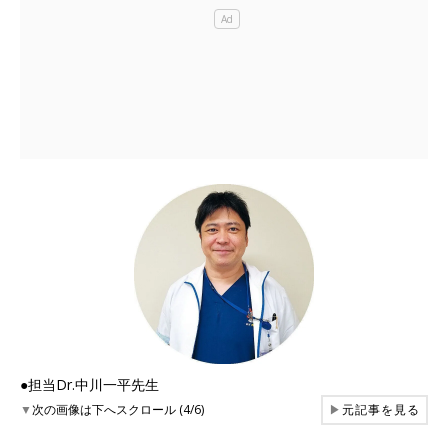
●担当Dr.中川一平先生
▼
次の画像は下へスクロール (4/6)
▶
元記事を見る