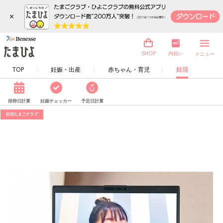
×
内祝い
SHOP
メニュー
TOP
妊娠・出産
赤ちゃん・育児
妊活
排卵日計算
妊娠チェッカー
予定日計算
妊活たまごクラブ