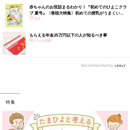
赤ちゃんのお世話まるわかり！『初めてのひよこクラ
ブ 夏号』〈巻頭大特集〉初めての授乳がうまくい
く！ おっぱい・ミルクの基本と夏のトラブル 解決テ
妊活
ク
もらえる年金25万円以下の人が知るべき事
PR(くらしの話題)
Recommended by
特集