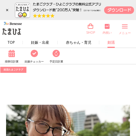
×
内祝い
SHOP
メニュー
TOP
妊娠・出産
赤ちゃん・育児
妊活
排卵日計算
妊娠チェッカー
予定日計算
妊活たまごクラブ