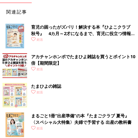
関連記事
育児の困ったがズバリ！解決する本『ひよこクラブ
秋号』 4カ月～2才になるまで、育児に役立つ情報が
いっぱい！
妊活
アカチャンホンポでたまひよ雑誌を買うとポイント10
倍【期間限定】
妊活
たまひよの雑誌
妊活
まるごと1冊“出産準備”の本『たまごクラブ 夏号』
〈スペシャル大特集〉夫婦で予習する 出産の教科書
妊活