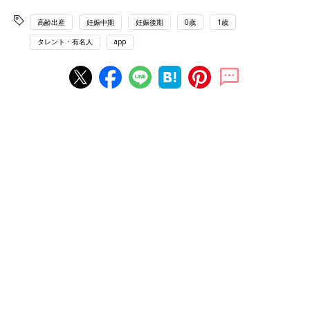
高齢出産
妊娠中期
妊娠後期
0歳
1歳
タレント・有名人
app