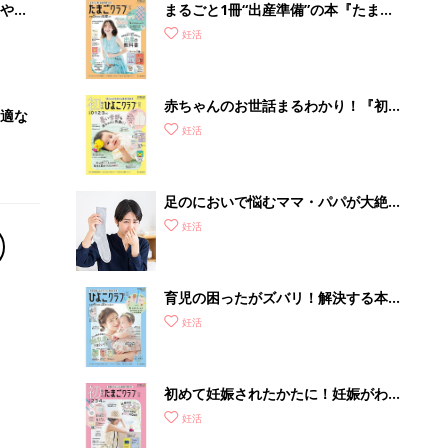
やす
まるごと1冊“出産準備”の本『たまご
っ
クラブ 夏号』〈スペシャル大特集〉
妊活
夫婦で予習する 出産の教科書
赤ちゃんのお世話まるわかり！『初め
適な
てのひよこクラブ 夏号』〈巻頭大特
妊活
集〉初めての授乳がうまくいく！ お
っぱい・ミルクの基本と夏のトラブル
解決テク
足のにおいで悩むママ・パパが大絶賛
する「魔法の粉」とは？
妊活
育児の困ったがズバリ！解決する本
『ひよこクラブ 夏号』 4カ月～2才
妊活
になるまで、育児に役立つ情報がいっ
ぱい！
初めて妊娠されたかたに！妊娠がわか
ったら最初に読む本『初めてのたまご
妊活
クラブ 夏号』