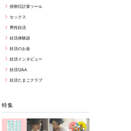
排卵日計算ツール
セックス
男性妊活
妊活体験談
妊活のお金
妊活インタビュー
妊活Q&A
妊活たまごクラブ
特集