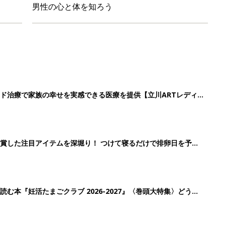
男性の心と体を知ろう
ド治療で家族の幸せを実感できる医療を提供【立川ARTレディ
賞した注目アイテムを深堀り！ つけて寝るだけで排卵日を予
役立ちアイテム
む本『妊活たまごクラブ 2026-2027』〈巻頭大特集〉どうし
？ 妊娠するための“基礎知識”ガイド