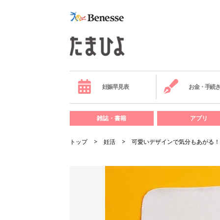
妊娠早見表
お金・手続
雑誌・書籍
アプリ
トップ
妊活
可愛いデザインで気分もあがる！