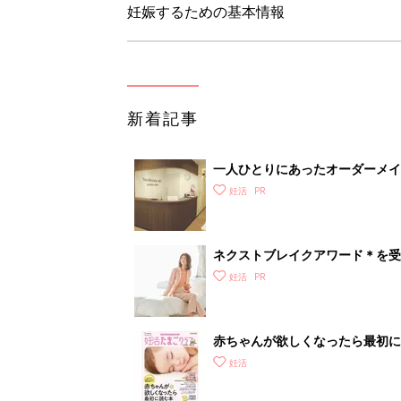
妊娠するための基本情報
新着記事
一人ひとりにあったオーダーメイ
ースクリニック】
妊活
ネクストブレイクアワード＊を受
測！ 妊活の先輩に支持されるお
妊活
赤ちゃんが欲しくなったら最初に読
たら妊娠するのか知っていますか
妊活