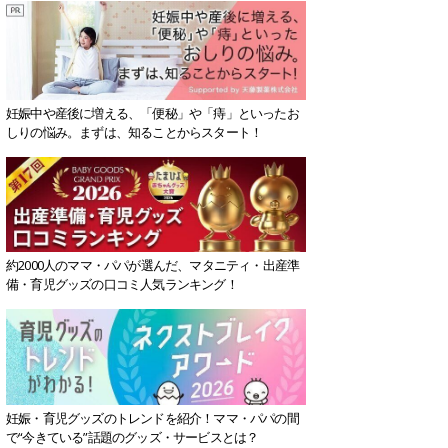
妊娠中や産後に増える、「便秘」や「痔」といったお
しりの悩み。まずは、知ることからスタート！
約2000人のママ・パパが選んだ、マタニティ・出産準
備・育児グッズの口コミ人気ランキング！
妊娠・育児グッズのトレンドを紹介！ママ・パパの間
で“今きている”話題のグッズ・サービスとは？