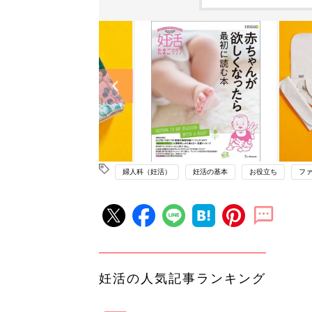
婦人科（妊活）
妊活の基本
お役立ち
フ
妊活の人気記事ランキング