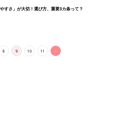
やすさ」が大切！選び方、重要3カ条って？
8
9
10
11
>