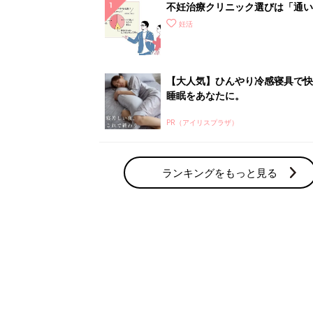
不妊治療クリニック選びは「通い
さ」が大切！選び方、重要3カ条
妊活
て？
【大人気】ひんやり冷感寝具で快
睡眠をあなたに。
PR（アイリスプラザ）
ランキングをもっと見る