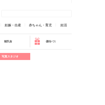
妊娠・出産
赤ちゃん・育児
妊活
離乳食
優待パス
写真スタジオ