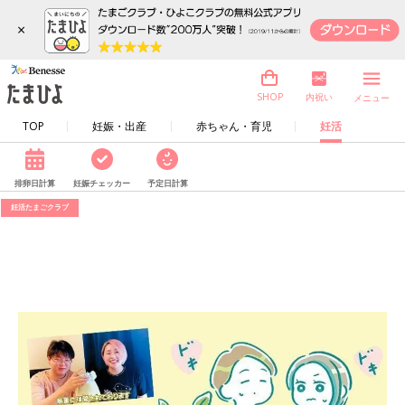
×
内祝い
SHOP
メニュー
TOP
妊娠・出産
赤ちゃん・育児
妊活
排卵日計算
妊娠チェッカー
予定日計算
妊活たまごクラブ