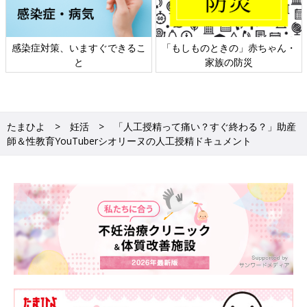
もしものときの」赤ちゃん・
日本外来小児科学会リーフレッ
六星
家族の防災
ト検討会
たまひよ
妊活
「人工授精って痛い？すぐ終わる？」助産
師＆性教育YouTuberシオリーヌの人工授精ドキュメント