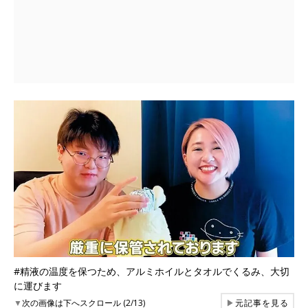
#精液の温度を保つため、アルミホイルとタオルでくるみ、大切
に運びます
▼
次の画像は下へスクロール (2/13)
▶
元記事を見る