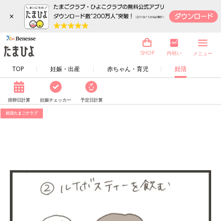
×
内祝い
SHOP
メニュー
TOP
妊娠・出産
赤ちゃん・育児
妊活
排卵日計算
妊娠チェッカー
予定日計算
妊活たまごクラブ