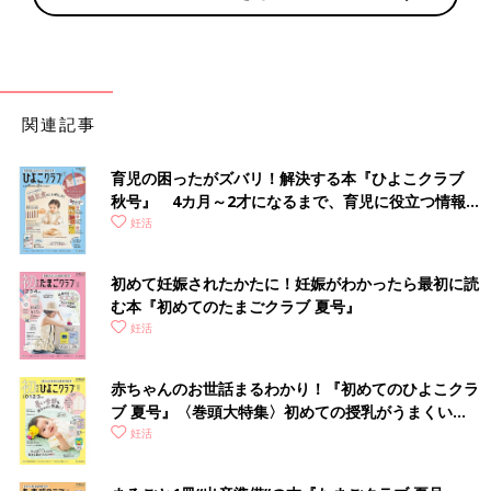
関連記事
育児の困ったがズバリ！解決する本『ひよこクラブ
秋号』 4カ月～2才になるまで、育児に役立つ情報が
いっぱい！
妊活
初めて妊娠されたかたに！妊娠がわかったら最初に読
む本『初めてのたまごクラブ 夏号』
妊活
赤ちゃんのお世話まるわかり！『初めてのひよこクラ
ブ 夏号』〈巻頭大特集〉初めての授乳がうまくい
く！ おっぱい・ミルクの基本と夏のトラブル 解決テ
妊活
ク