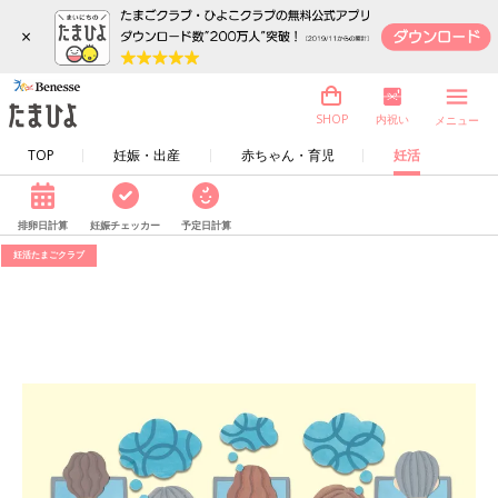
×
内祝い
SHOP
メニュー
TOP
妊娠・出産
赤ちゃん・育児
妊活
排卵日計算
妊娠チェッカー
予定日計算
妊活たまごクラブ