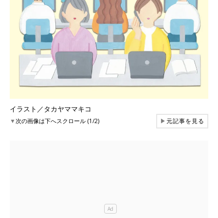
イラスト／タカヤママキコ
▼
次の画像は下へスクロール (1/2)
▶
元記事を見る