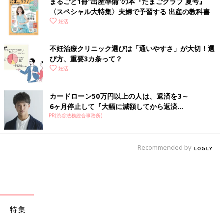
まるごと1冊“出産準備”の本『たまごクラブ 夏号』
〈スペシャル大特集〉夫婦で予習する 出産の教科書
妊活
不妊治療クリニック選びは「通いやすさ」が大切！選
び方、重要3カ条って？
妊活
カードローン50万円以上の人は、返済を3～
6ヶ月停止して『大幅に減額してから返済...
PR(渋谷法務総合事務所)
Recommended by
特集