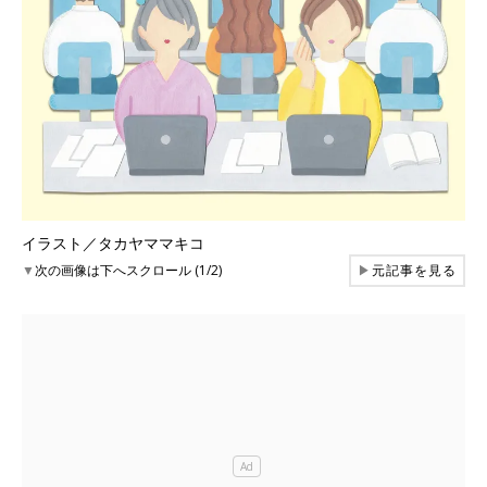
イラスト／タカヤママキコ
▼
次の画像は下へスクロール (1/2)
▶
元記事を見る