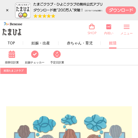
×
内祝い
SHOP
メニュー
TOP
妊娠・出産
赤ちゃん・育児
妊活
排卵日計算
妊娠チェッカー
予定日計算
妊活たまごクラブ