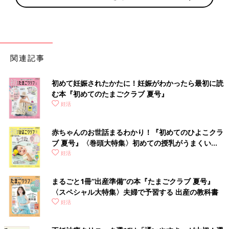
関連記事
初めて妊娠されたかたに！妊娠がわかったら最初に読
む本『初めてのたまごクラブ 夏号』
妊活
赤ちゃんのお世話まるわかり！『初めてのひよこクラ
ブ 夏号』〈巻頭大特集〉初めての授乳がうまくい
く！ おっぱい・ミルクの基本と夏のトラブル 解決テ
妊活
ク
まるごと1冊“出産準備”の本『たまごクラブ 夏号』
〈スペシャル大特集〉夫婦で予習する 出産の教科書
妊活